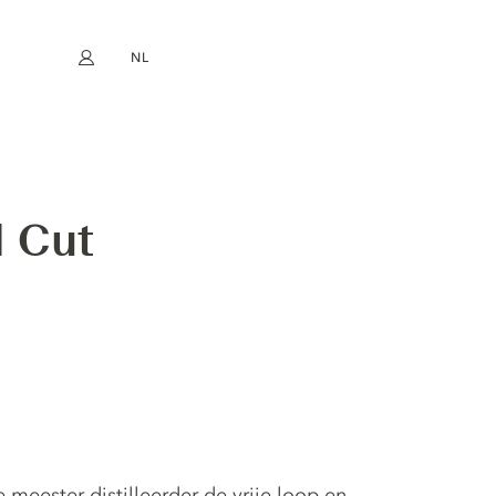
NL
Mijn account
book
Instagram
EN
FR
DE
ES
l Cut
eester distilleerder de vrije loop en