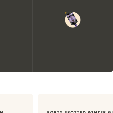
We zouden graag cookies
gebruiken om de ervaring op
onze website te verbeteren.
IN
FORTY SPOTTED WINTER G