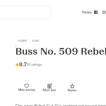
News
Face
BUSS NO. 509 REBEL CUT
HOME
GINS
Buss No. 509 Rebe
Score :
8.7
/ 10
53 ratings
Mes envies
Mon bar
Noter
Gin description
Om onze Rebel Cut Gin creëren we gaven onze m