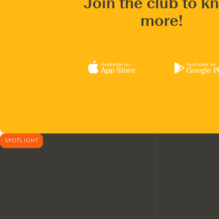
Join the club to k
more!
Available on
Available on
App Store
Google P
SPOTLIGHT