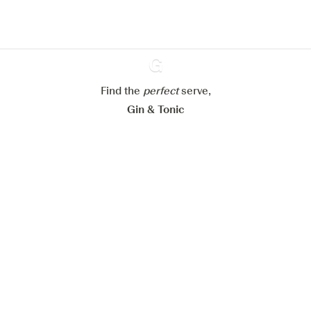
cookies
Paramétrer mes cookies
Refuser tout
Accepter tout
Find the
perfect
Ginventory
serve,
Gin & Tonic
News
Contact
Privacy Policy
Tous nos gins
Préférences Cookies