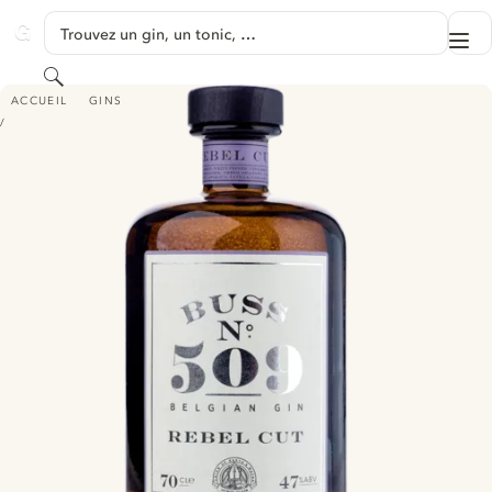
PASSER AU CONTENU
Trouvez un gin, un tonic, …
Me
GINVENTORY
Rechercher
BUSS NO. 509 REBEL CUT
ACCUEIL
GINS