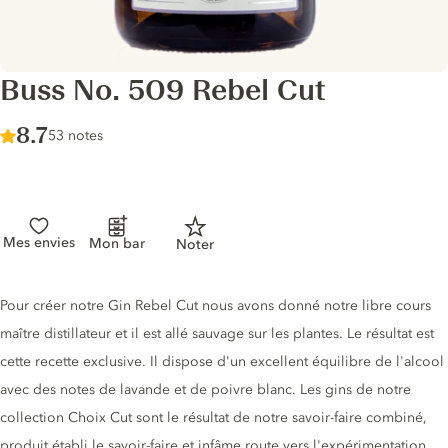
Buss No. 509 Rebel Cut
Score :
8.7
/ 10
53 notes
Mes envies
Mon bar
Noter
Description du gin
Pour créer notre Gin Rebel Cut nous avons donné notre libre cours
maître distillateur et il est allé sauvage sur les plantes. Le résultat est
cette recette exclusive. Il dispose d'un excellent équilibre de l'alcool
avec des notes de lavande et de poivre blanc. Les gins de notre
collection Choix Cut sont le résultat de notre savoir-faire combiné,
produit établi le savoir-faire et infâme route vers l'expérimentation.