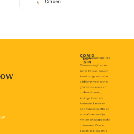
Citroen
now
lay