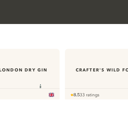
 LONDON DRY GIN
CRAFTER'S WILD F
8.5
33 ratings
Note :
/ 10
pour