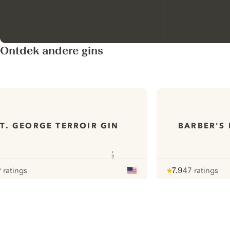
Ontdek andere gins
ST. GEORGE TERROIR GIN
BARBER'S
 ratings
7.9
47 ratings
r
Note :
/ 10
pour
ui.nextImg