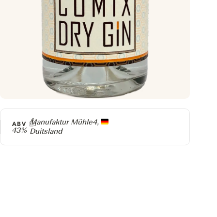
Producer
Manufaktur Mühle4,
ABV
43%
Duitsland