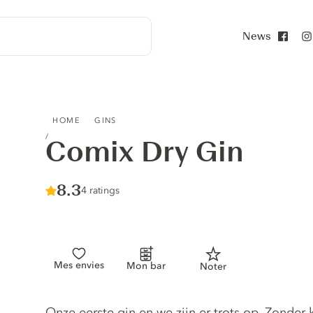
News
Face
COMIX DRY GIN
HOME
GINS
Comix Dry Gin
Score :
8.3
/ 10
4 ratings
Mes envies
Mon bar
Noter
Gin description
Onze eerste gin en we zijn er trots op. Zonde