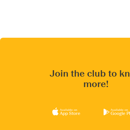
Join the club to k
more!
Available on
Available on
App Store
Google P