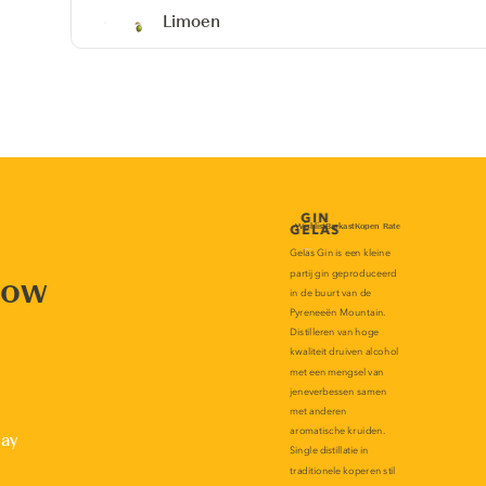
Limoen
now
lay