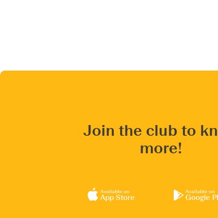
Join the club to k
more!
Available on
Available on
App Store
Google P