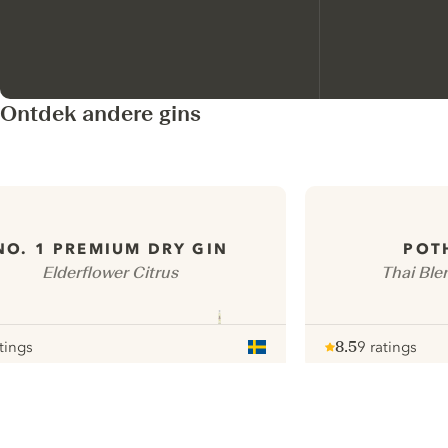
Ontdek andere gins
NO. 1 PREMIUM DRY GIN
POT
Elderflower Citrus
Thai Ble
tings
8.5
9 ratings
r
Note :
/ 10
pour
ui.nextImg