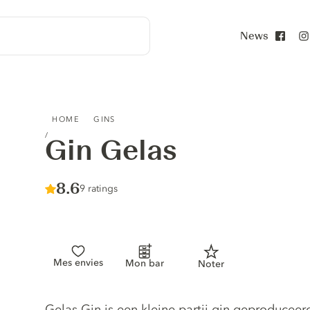
News
Face
GIN GELAS
HOME
GINS
Gin Gelas
Score :
8.6
/ 10
9 ratings
Mes envies
Mon bar
Noter
Gin description
Gelas Gin is een kleine partij gin geproduceer