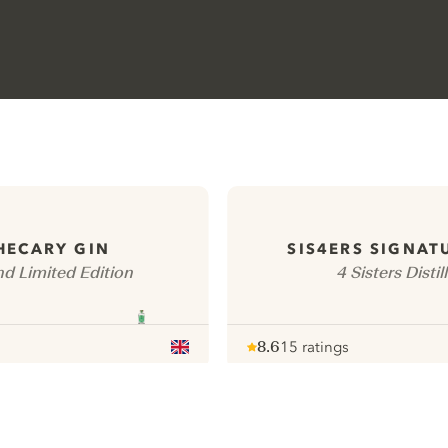
HECARY GIN
SIS4ERS SIGNAT
nd Limited Edition
4 Sisters Distil
8.6
15 ratings
Note :
/ 10
pour