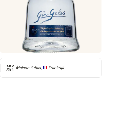
ABV
Producer
Maison Gélas,
Frankrijk
38%