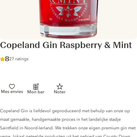
Copeland Gin Raspberry & Mint
Score :
8
/ 10
27 ratings
Mes envies
Mon bar
Noter
Gin description
Copeland Gin is liefdevol geproduceerd met behulp van onze op
maat gemaakte, handgemaakte proces in het landelijke stadje
Saintfield in Noord-Ierland. We trekken onze eigen premium gin met
verse, lokaal geteelde producten uit het gebied van County Down.