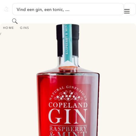
GA NAAR HOOFDINHOUD
Vind een gin, een tonic, …
Me
GINVENTORY
Zoeken
COPELAND GIN RASPBERRY & MINT
HOME
GINS