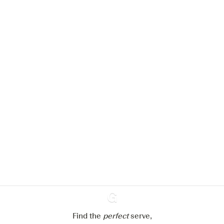
We zouden graag cookies gebruiken
om de ervaring op onze website te
verbeteren.
Meer info in verband met
ons cookiebeleid
Mijn cookie-instellingen aanpassen
Alles weigeren
Alles aanvaarden
Find the
perfect
Ginventory
serve,