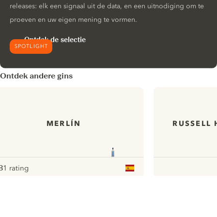
releases: elk een signaal uit de data, en een uitnodiging om te
proeven en uw eigen mening te vormen.
Ontdek de selectie
SPOTLIGHT
Ontdek andere gins
MERLÍN
RUSSELL 
8
1 rating
ote :
 10
pour
ui.nextImg