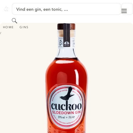
GA NAAR HOOFDINHOUD
Vind een gin, een tonic, …
Me
GINVENTORY
Zoeken
CUCKOO SLOEDOWN GIN
HOME
GINS