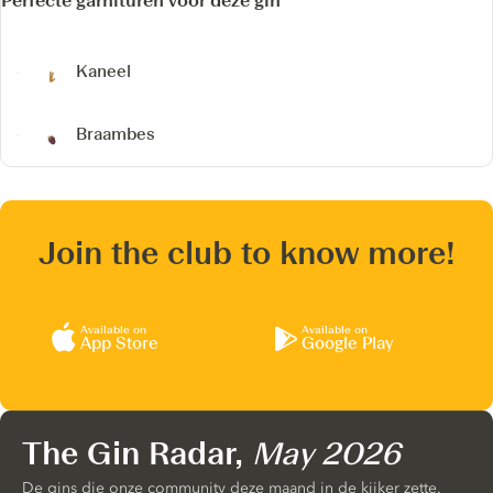
Perfecte garnituren voor deze gin
Kaneel
Braambes
Join the club to know more!
Available on
Available on
App Store
Google Play
The Gin Radar,
May 2026
De gins die onze community deze maand in de kijker zette.