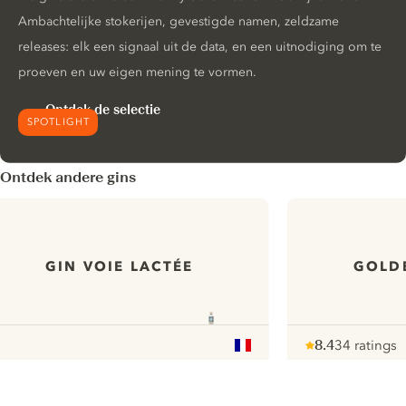
Ambachtelijke stokerijen, gevestigde namen, zeldzame
releases: elk een signaal uit de data, en een uitnodiging om te
proeven en uw eigen mening te vormen.
Ontdek de selectie
SPOTLIGHT
Ontdek andere gins
GIN VOIE LACTÉE
GOLD
8.4
34 ratings
Note :
/ 10
pour
ui.nextImg