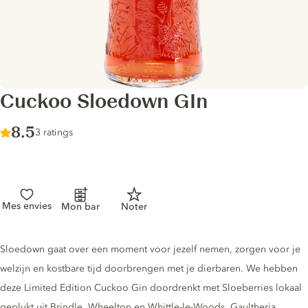
Cuckoo Sloedown GIn
Score :
8.5
/ 10
3 ratings
Mes envies
Mon bar
Noter
Gin description
Sloedown gaat over een moment voor jezelf nemen, zorgen voor je
welzijn en kostbare tijd doorbrengen met je dierbaren. We hebben
deze Limited Edition Cuckoo Gin doordrenkt met Sloeberries lokaal
geplukt uit Brindle, Wheelton en Whittle-le-Woods, Gaultheria