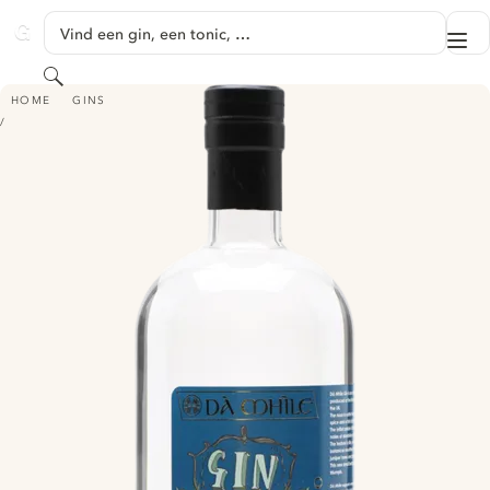
GA NAAR HOOFDINHOUD
Vind een gin, een tonic, …
Me
GINVENTORY
Zoeken
DÀ MHÌLE BOTANICAL GIN
HOME
GINS