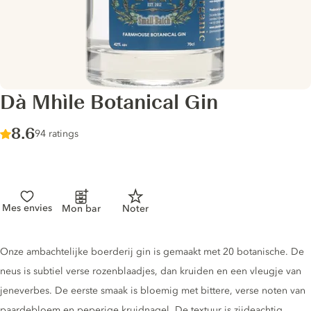
Dà Mhìle Botanical Gin
Score :
8.6
/ 10
94 ratings
Mes envies
Mon bar
Noter
Gin description
Onze ambachtelijke boerderij gin is gemaakt met 20 botanische. De
neus is subtiel verse rozenblaadjes, dan kruiden en een vleugje van
jeneverbes. De eerste smaak is bloemig met bittere, verse noten van
paardebloem en peperige kruidnagel. De textuur is zijdeachtig,