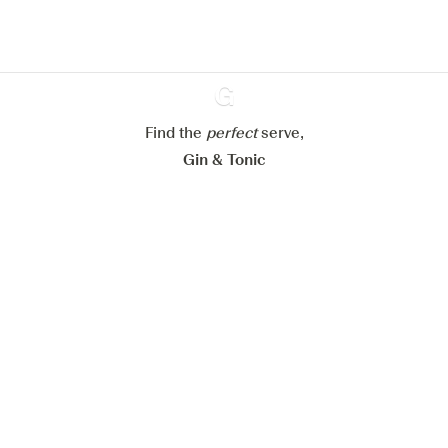
Meer info in verband met
ons cookiebeleid
Mijn cookie-instellingen aanpassen
Alles weigeren
Alles aanvaarden
Find the
perfect
Ginventory
serve,
Gin & Tonic
News
Contact
Privacy Policy
Al onze Gins
Cookies Settings