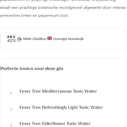
straalt een prachtige botanische mondgevoel afgewerkt door intense
jeneverbes tinten en pepermunt cool.
ABV
Producer
Dà Mhìle Distillery,
Verenigd Koninkrijk
42%
Perfecte tonics voor deze gin
Fever Tree Mediterranean Tonic Water
Fever Tree Refreshingly Light Tonic Water
Fever Tree Elderflower Tonic Water