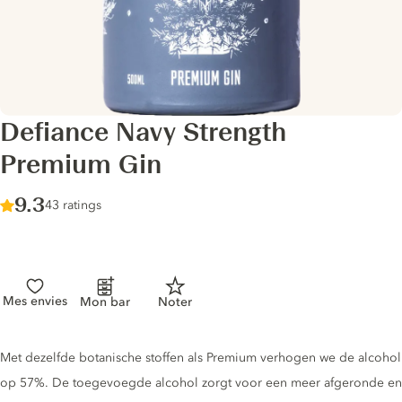
Defiance Navy Strength
Premium Gin
Score :
9.3
/ 10
43 ratings
Mes envies
Mon bar
Noter
Gin description
Met dezelfde botanische stoffen als Premium verhogen we de alcohol
op 57%. De toegevoegde alcohol zorgt voor een meer afgeronde en