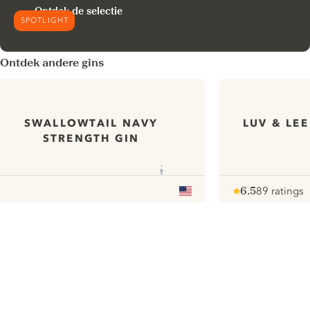
Ontdek de selectie
SPOTLIGHT
Ontdek andere gins
SWALLOWTAIL NAVY
LUV & LE
STRENGTH GIN
6.5
89 ratings
Note :
/ 10
pour
ui.nextImg