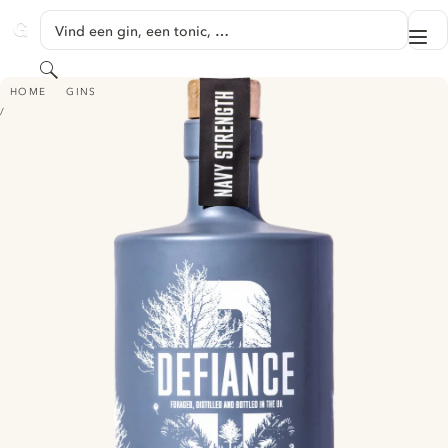
GA NAAR HOOFDINHOUD
Vind een gin, een tonic, …
Me
GINVENTORY
Zoeken
DEFIANCE NAVY STRENGTH PREMIUM GIN
HOME
GINS