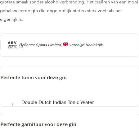
grotere smaak zonder alcoholverbranding. Het creëren van een mooi
gebalanceerde gin die ongelooflijk niet zo sterk voelt als het
eigenlijk is.
ABV
Producer
Defiance Spirits Limited,
Verenigd Koninkrijk
57%
Perfecte tonic voor deze gin
Double Dutch Indian Tonic Water
Perfecte garnituur voor deze gin