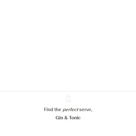
We zouden graag cookies gebruiken
om de ervaring op onze website te
verbeteren.
Meer info in verband met
ons cookiebeleid
Mijn cookie-instellingen aanpassen
Alles weigeren
Alles aanvaarden
Find the
perfect
Ginventory
serve,
Gin & Tonic