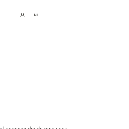
NL
Mijn account
book
Instagram
EN
FR
DE
ES
 al degenen die de piney bes