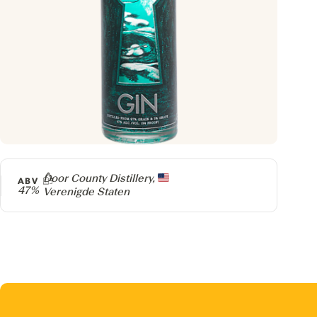
Producer
Door County Distillery,
ABV
47%
Verenigde Staten