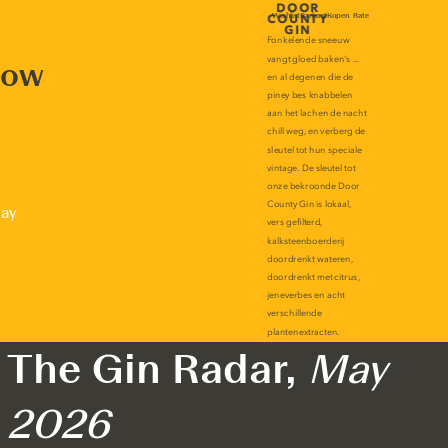
now
lay
The Gin Radar,
May
2026