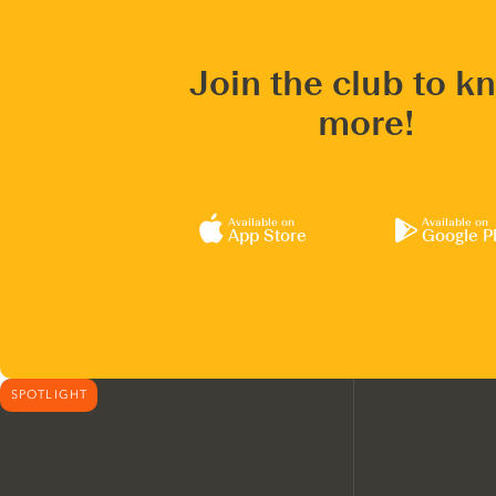
Join the club to k
more!
Available on
Available on
App Store
Google P
SPOTLIGHT