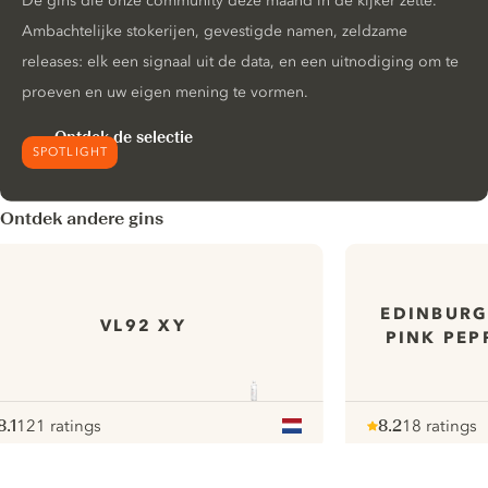
De gins die onze community deze maand in de kijker zette.
Ambachtelijke stokerijen, gevestigde namen, zeldzame
releases: elk een signaal uit de data, en een uitnodiging om te
proeven en uw eigen mening te vormen.
Ontdek de selectie
SPOTLIGHT
Ontdek andere gins
EDINBURG
VL92 XY
PINK PEP
8.1
121 ratings
8.2
18 ratings
ote :
 10
pour
Note :
/ 10
pour
ui.nextImg