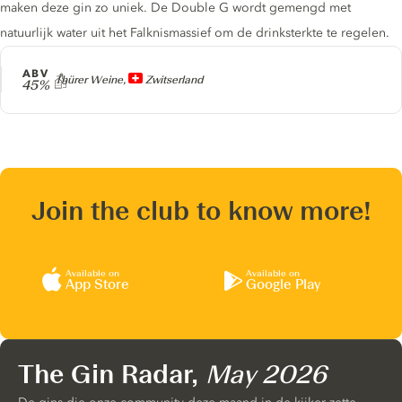
maken deze gin zo uniek. De Double G wordt gemengd met
natuurlijk water uit het Falknismassief om de drinksterkte te regelen.
ABV
Producer
Thürer Weine,
Zwitserland
45%
Join the club to know more!
Available on
Available on
App Store
Google Play
The Gin Radar,
May 2026