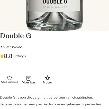
Double G
-
Thürer Weine
Score :
8.8
/ 10
2 ratings
Mes envies
Mon bar
Noter
Gin description
Double G is een droge gin uit de bergen van Graubünden.
Jeneverbessen en een paar exclusieve en geheime ingrediënten