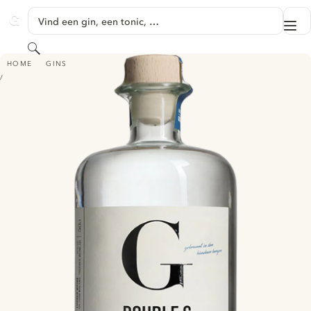
GA NAAR HOOFDINHOUD
Vind een gin, een tonic, …
Me
GINVENTORY
Zoeken
DOUBLE G - THÜRER WEINE
HOME
GINS