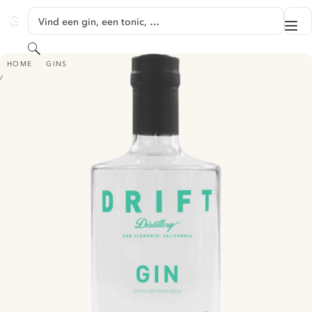
GA NAAR HOOFDINHOUD
Vind een gin, een tonic, …
Me
GINVENTORY
Zoeken
DRIFT DISTILLERY GIN
HOME
GINS