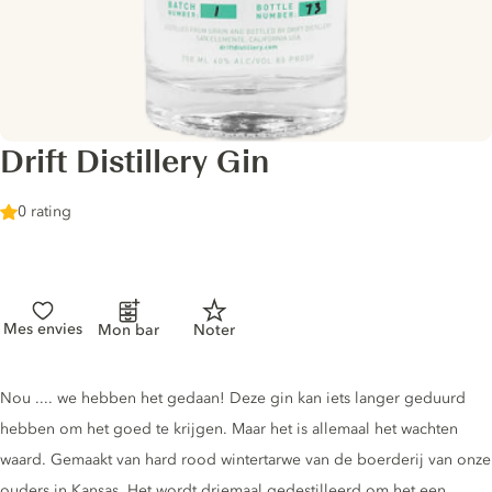
Drift Distillery Gin
0 rating
Mes envies
Mon bar
Noter
Gin description
Nou .... we hebben het gedaan! Deze gin kan iets langer geduurd
hebben om het goed te krijgen. Maar het is allemaal het wachten
waard. Gemaakt van hard rood wintertarwe van de boerderij van onze
ouders in Kansas. Het wordt driemaal gedestilleerd om het een