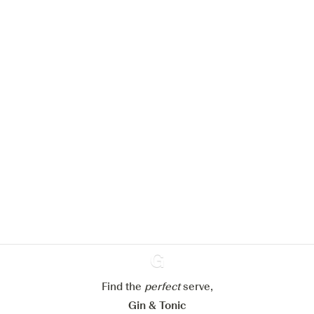
We zouden graag cookies gebruiken
om de ervaring op onze website te
verbeteren.
Meer info in verband met
ons cookiebeleid
Mijn cookie-instellingen aanpassen
Alles weigeren
Alles aanvaarden
Find the
perfect
Ginventory
serve,
Gin & Tonic