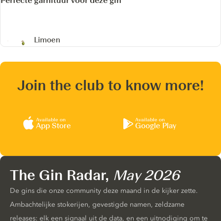
Perfecte garnituur voor deze gin
Limoen
Join the club to know more!
Available on
Available on
App Store
Google Play
The Gin Radar,
May 2026
De gins die onze community deze maand in de kijker zette.
Ambachtelijke stokerijen, gevestigde namen, zeldzame
releases: elk een signaal uit de data, en een uitnodiging om te