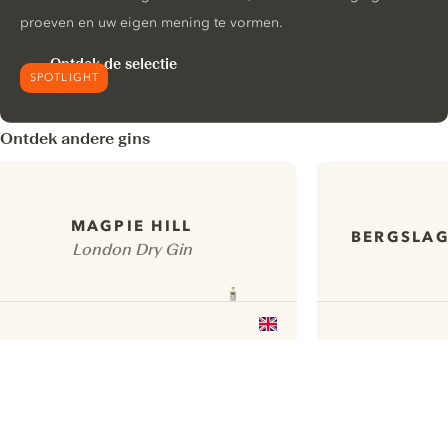
proeven en uw eigen mening te vormen.
Ontdek de selectie
SPOTLIGHT
Ontdek andere gins
MAGPIE HILL
BERGSLAG
London Dry Gin
ui.nextImg