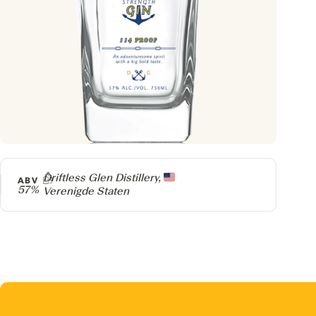
Producer
Driftless Glen Distillery,
ABV
57%
Verenigde Staten