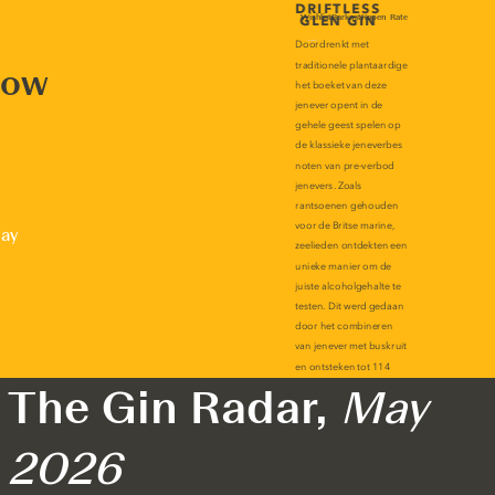
now
lay
The Gin Radar,
May
2026