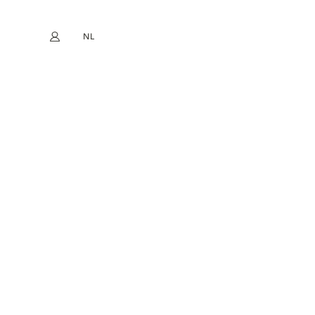
NL
Mijn account
book
Instagram
EN
FR
DE
ES