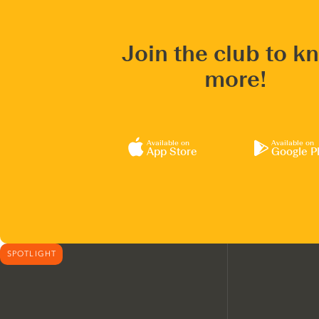
Join the club to k
more!
Available on
Available on
App Store
Google P
SPOTLIGHT