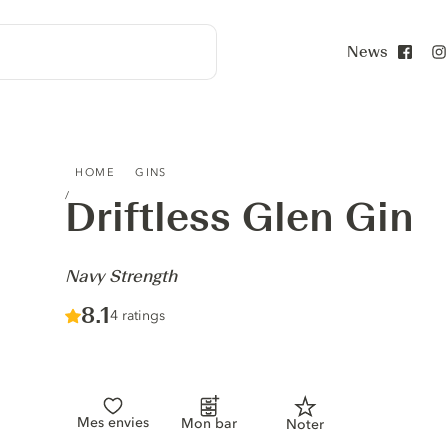
News
Face
DRIFTLESS GLEN GIN - NAVY STRENGTH
HOME
GINS
Driftless Glen Gin
-
Navy Strength
Score :
8.1
/ 10
4 ratings
Mes envies
Mon bar
Noter