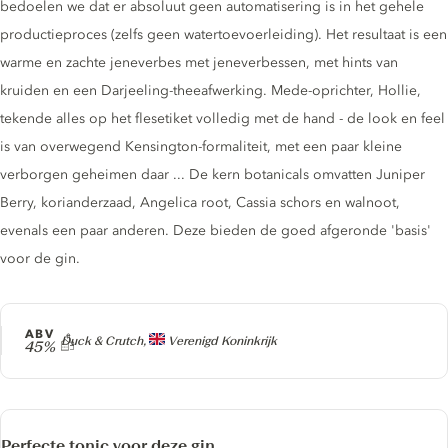
bedoelen we dat er absoluut geen automatisering is in het gehele
productieproces (zelfs geen watertoevoerleiding). Het resultaat is een
warme en zachte jeneverbes met jeneverbessen, met hints van
kruiden en een Darjeeling-theeafwerking. Mede-oprichter, Hollie,
tekende alles op het flesetiket volledig met de hand - de look en feel
is van overwegend Kensington-formaliteit, met een paar kleine
verborgen geheimen daar ... De kern botanicals omvatten Juniper
Berry, korianderzaad, Angelica root, Cassia schors en walnoot,
evenals een paar anderen. Deze bieden de goed afgeronde 'basis'
voor de gin.
ABV
Producer
Duck & Crutch,
Verenigd Koninkrijk
45%
Perfecte tonic voor deze gin