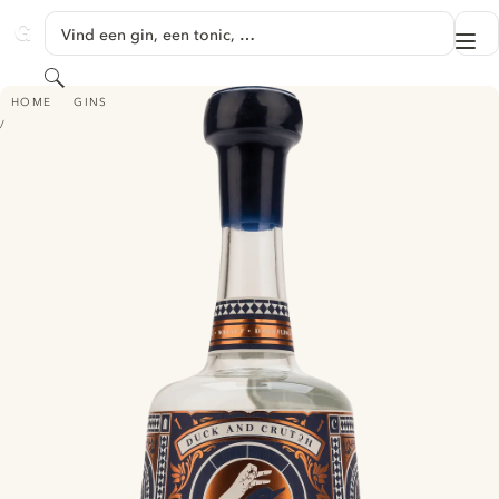
GA NAAR HOOFDINHOUD
Vind een gin, een tonic, …
Me
GINVENTORY
Zoeken
DUCK & CRUTCH KENSINGTON DRY GIN
HOME
GINS