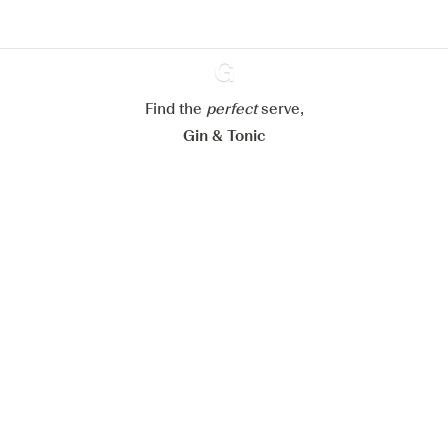
Mijn cookie-instellingen aanpassen
Alles weigeren
Alles aanvaarden
Find the
perfect
Ginventory
serve,
Gin & Tonic
News
Contact
Privacy Policy
Al onze Gins
Cookies Settings