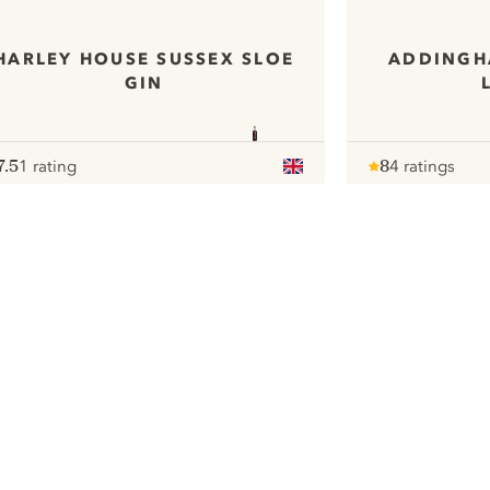
HARLEY HOUSE SUSSEX SLOE
ADDINGH
GIN
7.5
1 rating
8
4 ratings
ote :
 10
pour
Note :
/ 10
pour
ui.nextImg