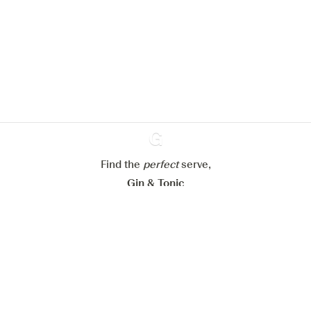
We zouden graag cookies gebruiken
om de ervaring op onze website te
verbeteren.
Meer info in verband met
ons cookiebeleid
Mijn cookie-instellingen aanpassen
Alles weigeren
Alles aanvaarden
Find the
perfect
Ginventory
serve,
Gin & Tonic
News
Contact
Privacy Policy