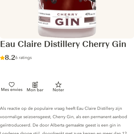
Eau Claire Distillery Cherry Gin
Score :
8.2
/ 10
6 ratings
Mes envies
Mon bar
Noter
Gin description
Als reactie op de populaire vraag heeft Eau Claire Distillery zijn
voormalige seizoensgeest, Cherry Gin, als een permanent aanbod
geïntroduceerd. De door Alberta gemaakte geest is een gin in
Londense droge stijl, doordrenkt met zure kersen en meer dan 12