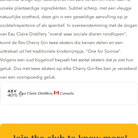
unieke plantaardige ingrediënten. Subtiel scherp, met een vleugje
natuurlijke zoetheid, deze gin is een geweldige aanvulling op je
cocktailrepertoire of als aperitief. In overeenstemming met de slogan
van Eau Claire Distillery "overal waar sociale dieren rondlopen",
toont de fles Cherry Gin twee eksters die kersen stelen en een
uittreksel uit het traditionele kinderrijmpje, "One for Sorrow".
Volgens een oud bijgeloof bepaalt het aantal eksters dat je ziet hun
geluk. Dus met twee eksters op elke Cherry Gin-fles ben je verzekerd
van een voorspoedig geluk.
ABV
Producer
Eau Claire Distillery,
Canada
40%