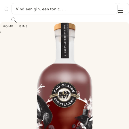
GA NAAR HOOFDINHOUD
Vind een gin, een tonic, …
Me
GINVENTORY
Zoeken
EAU CLAIRE DISTILLERY CHERRY GIN
HOME
GINS