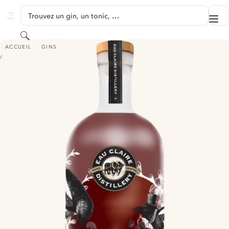
PASSER AU CONTENU
Trouvez un gin, un tonic, …
Me
GINVENTORY
Rechercher
EAU CLAIRE DISTILLERY CHERRY GIN
ACCUEIL
GINS