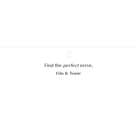
site web.
En savoir plus sur
notre politique de gestion des
cookies
Paramétrer mes cookies
Refuser tout
Accepter tout
Find the
perfect
Ginventory
serve,
Gin & Tonic
News
Contact
Privacy Policy