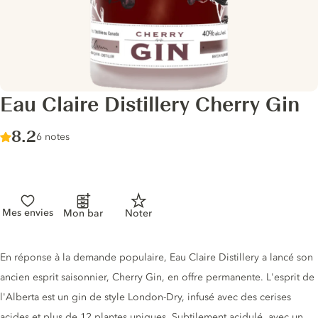
Eau Claire Distillery Cherry Gin
Score :
8.2
/ 10
6 notes
Mes envies
Mon bar
Noter
Description du gin
En réponse à la demande populaire, Eau Claire Distillery a lancé son
ancien esprit saisonnier, Cherry Gin, en offre permanente. L'esprit de
l'Alberta est un gin de style London-Dry, infusé avec des cerises
acides et plus de 12 plantes uniques. Subtilement acidulé, avec un