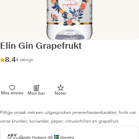
Elin Gin Grapefrukt
Score :
8.4
/ 10
4 ratings
Mes envies
Mon bar
Noter
Gin description
Pittige smaak met een uitgesproken jeneverbessenkarakter, hints van
verse kruiden, koriander, peper, citrusschillen en grapefruit.
ABV
Producer
Umida Partners AB,
Zweden