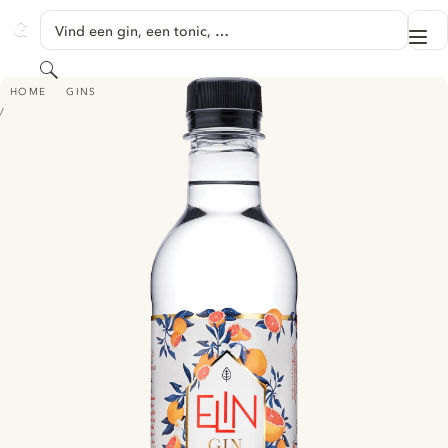
GA NAAR HOOFDINHOUD
Vind een gin, een tonic, …
Me
GINVENTORY
Zoeken
ELIN GIN GRAPEFRUKT
HOME
GINS