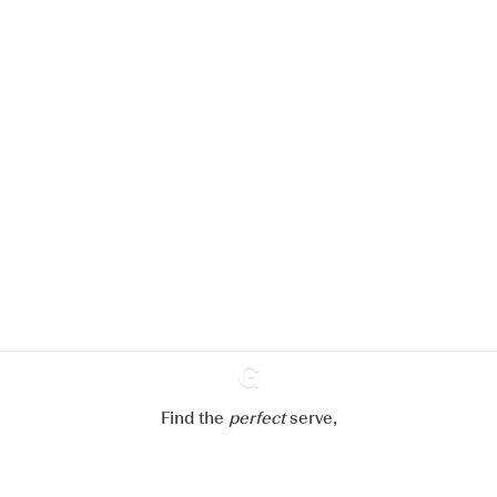
We zouden graag cookies gebruiken
om de ervaring op onze website te
verbeteren.
Meer info in verband met
ons cookiebeleid
Mijn cookie-instellingen aanpassen
Alles weigeren
Alles aanvaarden
Find the
perfect
Ginventory
serve,
Gin & Tonic