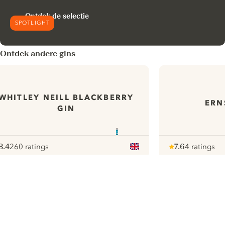
Ontdek de selectie
SPOTLIGHT
Ontdek andere gins
WHITLEY NEILL BLACKBERRY
ERN
GIN
8.4
260 ratings
7.6
4 ratings
ote :
 10
pour
Note :
/ 10
pour
ui.nextImg