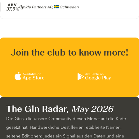
ABV
Producer
Umida Partners AB,
Schweden
37.5%
Join the club to know more!
Available on
Available on
App Store
Google Play
The Gin Radar,
May 2026
Die Gins, die unsere Community diesen Monat auf die Karte
gesetzt hat. Handwerkliche Destillerien, etablierte Namen,
seltene Editionen: jedes ein Signal aus den Daten und eine