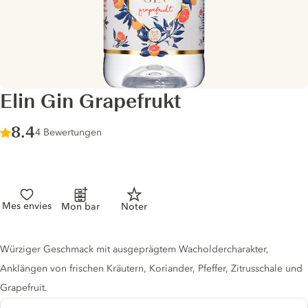
Elin Gin Grapefrukt
Score :
8.4
/ 10
4 Bewertungen
Mes envies
Mon bar
Noter
Gin description
Würziger Geschmack mit ausgeprägtem Wacholdercharakter,
Anklängen von frischen Kräutern, Koriander, Pfeffer, Zitrusschale und
Grapefruit.