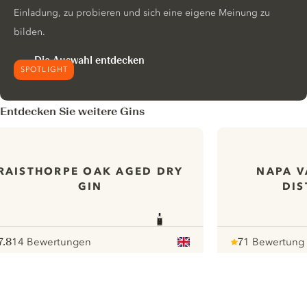
Einladung, zu probieren und sich eine eigene Meinung zu
bilden.
Die Auswahl entdecken
SPOTLIGHT
Entdecken Sie weitere Gins
RAISTHORPE OAK AGED DRY
NAPA V
GIN
DIS
7.8
14 Bewertungen
7
1 Bewertung
ote :
 10
pour
Note :
/ 10
pour
ui.nextImg