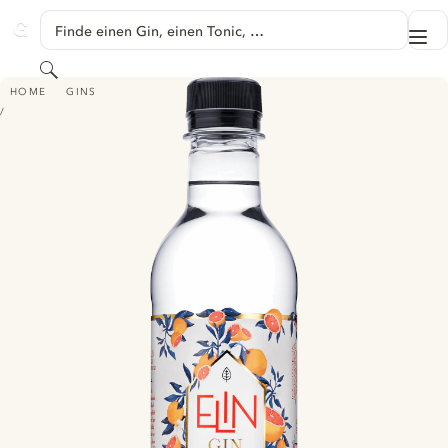
SPRINGE ZU HAUPTINHALT
Finde einen Gin, einen Tonic, …
Me
GINVENTORY
Suchen
ELIN GIN GRAPEFRUKT
HOME
GINS