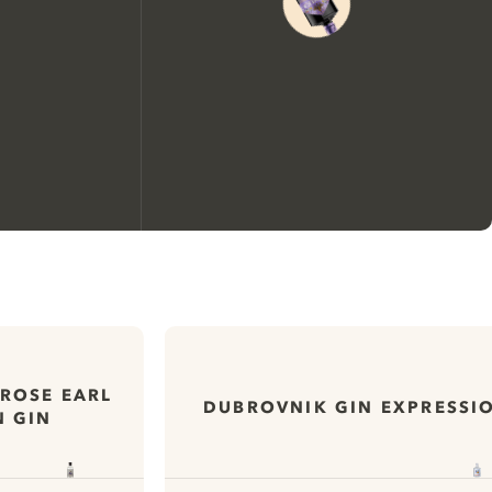
We zouden graag cookies
gebruiken om de ervaring op
onze website te verbeteren.
ROSE EARL
DUBROVNIK GIN EXPRESSI
N GIN
Meer info in verband met
ons cookiebeleid