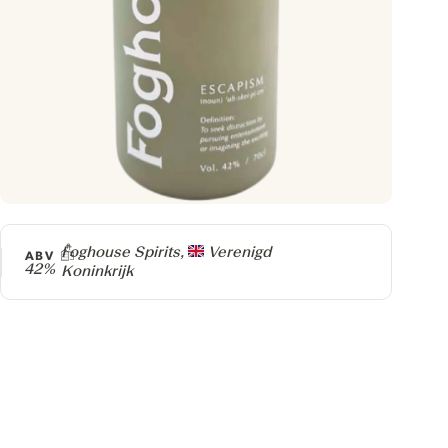
Producer
Foghouse Spirits,
Verenigd
ABV
42%
Koninkrijk