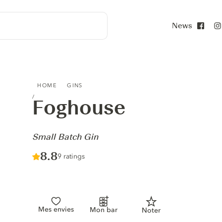
News
Face
FOGHOUSE - SMALL BATCH GIN
HOME
GINS
Foghouse
-
Small Batch Gin
Score :
8.8
/ 10
9 ratings
Mes envies
Mon bar
Noter