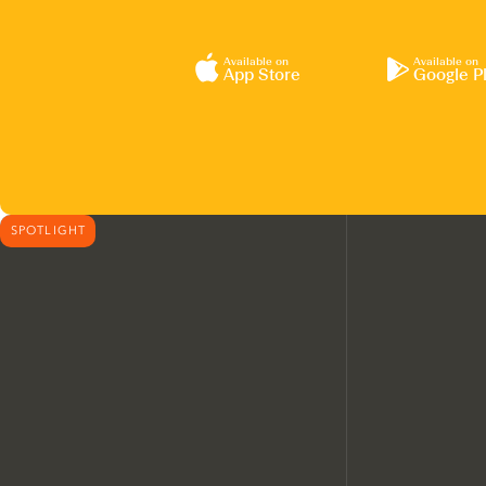
Available on
Available on
App Store
Google P
SPOTLIGHT