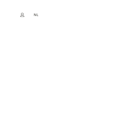
NL
Mijn account
book
Instagram
EN
FR
DE
ES