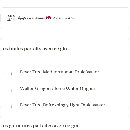
ABV
Producteur
Foghouse Spirits,
Royaume-Uni
42%
Les tonics parfaits avec ce gin
Fever Tree Mediterranean Tonic Water
Walter Gregor's Tonic Water
Original
Fever Tree Refreshingly Light Tonic Water
Les garnitures parfaites avec ce gin