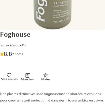
Foghouse
-
Small Batch Gin
Score :
8.8
/ 10
9 notes
Mes envies
Mon bar
Noter
Description du gin
Nos plantes distinctives sont soigneusement élaborées et évoluées
pour créer un esprit perfectionné dans des micro-alambics en cuivre.