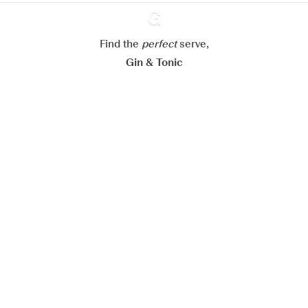
Paramétrer mes cookies
Find the
perfect
Ginventory
serve,
Refuser tout
Accepter tout
Gin & Tonic
News
Contact
Privacy Policy
Tous nos gins
Préférences Cookies
Disponible sur l’
Disponible sur
App Store
Google Play