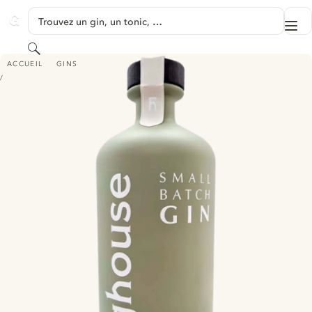
PASSER AU CONTENU
Trouvez un gin, un tonic, …
Me
GINVENTORY
Rechercher
FOGHOUSE - SMALL BATCH GIN
ACCUEIL
GINS