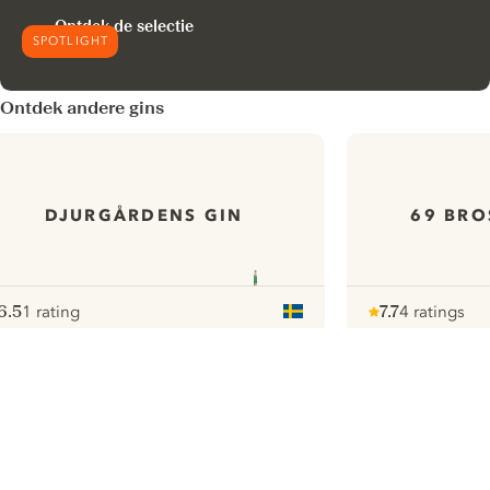
Ontdek de selectie
SPOTLIGHT
Ontdek andere gins
DJURGÅRDENS GIN
69 BRO
6.5
1 rating
7.7
4 ratings
ote :
 10
pour
Note :
/ 10
pour
ui.nextImg