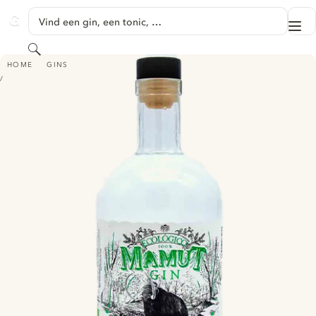
GA NAAR HOOFDINHOUD
Vind een gin, een tonic, …
Me
GINVENTORY
Zoeken
GIN 100% ECOLÓGICA
HOME
GINS