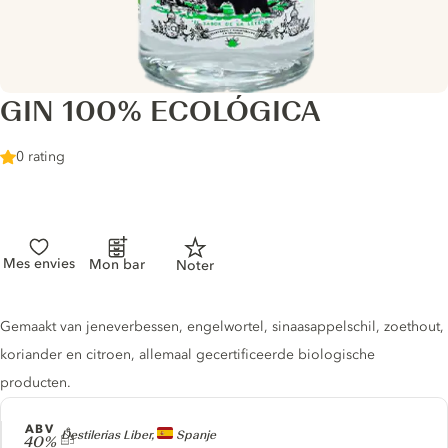
GIN 100% ECOLÓGICA
0 rating
Mes envies
Mon bar
Noter
Gin description
Gemaakt van jeneverbessen, engelwortel, sinaasappelschil, zoethout,
koriander en citroen, allemaal gecertificeerde biologische
producten.
ABV
Producer
Destilerias Liber,
Spanje
40%