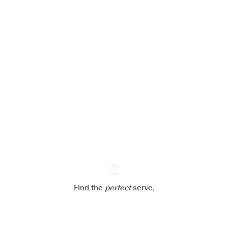
We zouden graag cookies gebruiken
om de ervaring op onze website te
verbeteren.
Meer info in verband met
ons cookiebeleid
Mijn cookie-instellingen aanpassen
Alles weigeren
Alles aanvaarden
Find the
perfect
Ginventory
serve,
Gin & Tonic