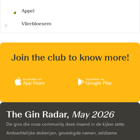
Appel
Vlierbloesem
Join the club to know more!
Available on
Available on
App Store
Google Play
The Gin Radar,
May 2026
De gins die onze community deze maand in de kijker zette.
Ambachtelijke stokerijen, gevestigde namen, zeldzame