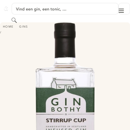
GA NAAR HOOFDINHOUD
Vind een gin, een tonic, …
Me
GINVENTORY
Zoeken
GIN BOTHY - STIRRUP CUP INFUSED GIN
HOME
GINS