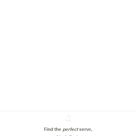
We zouden graag cookies gebruiken
om de ervaring op onze website te
verbeteren.
Meer info in verband met
ons cookiebeleid
Mijn cookie-instellingen aanpassen
Alles weigeren
Alles aanvaarden
Find the
perfect
Ginventory
serve,