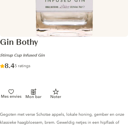
Gin Bothy
-
Stirrup Cup Infused Gin
Score :
8.4
/ 10
5 ratings
Mes envies
Mon bar
Noter
Gin description
Gegoten met verse Schotse appels, lokale honing, gember en onze
klassieke haagbloesem, brem. Geweldig netjes in een hipflask of