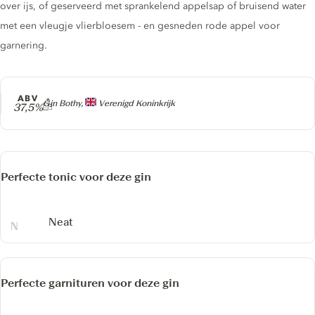
over ijs, of geserveerd met sprankelend appelsap of bruisend water
met een vleugje vlierbloesem - en gesneden rode appel voor
garnering.
ABV
Producer
Gin Bothy,
Verenigd Koninkrijk
37,5%
Perfecte tonic voor deze gin
Neat
Perfecte garnituren voor deze gin