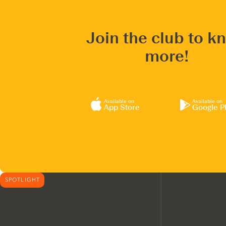
Join the club to k
more!
Available on
Available on
App Store
Google P
SPOTLIGHT