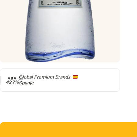
Producer
Global Premium Brands,
ABV
42,7%
Spanje