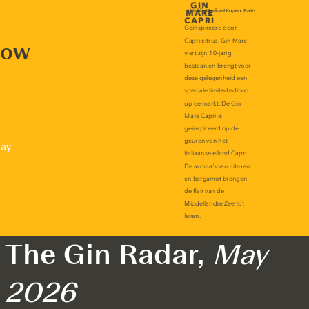
now
lay
The Gin Radar,
May
2026