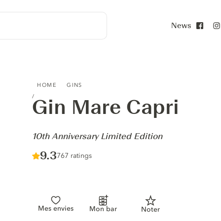
News
Face
GIN MARE CAPRI - 10TH ANNIVERSARY LIMITED EDITION
HOME
GINS
Gin Mare Capri
-
10th Anniversary Limited Edition
Score :
9.3
/ 10
767 ratings
Mes envies
Mon bar
Noter