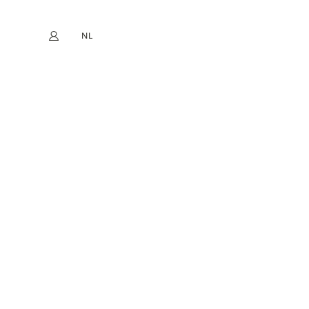
NL
Mijn account
book
Instagram
EN
FR
DE
ES