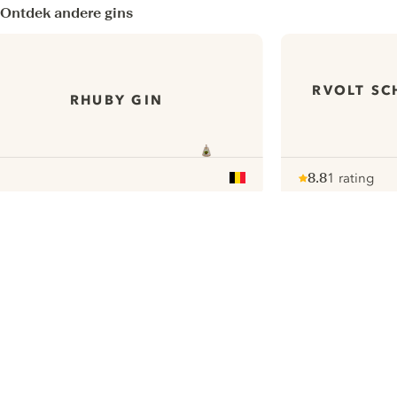
Ontdek andere gins
RVOLT S
RHUBY GIN
8.8
1 rating
Note :
/ 10
pour
ui.nextImg