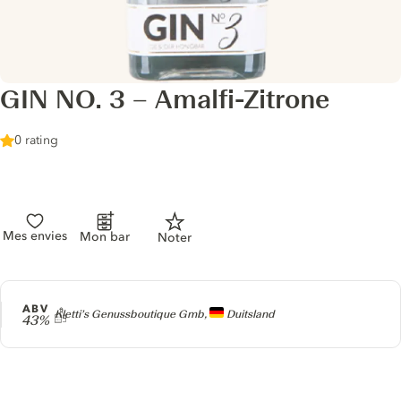
GIN NO. 3 – Amalfi-Zitrone
0 rating
Mes envies
Mon bar
Noter
ABV
Producer
Kletti’s Genussboutique Gmb,
Duitsland
43%