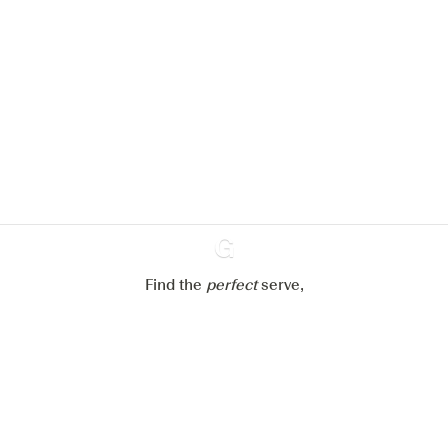
We zouden graag cookies gebruiken
om de ervaring op onze website te
verbeteren.
Meer info in verband met
ons cookiebeleid
Mijn cookie-instellingen aanpassen
Alles weigeren
Alles aanvaarden
Find the
perfect
Ginventory
serve,
Gin & Tonic
News
Contact