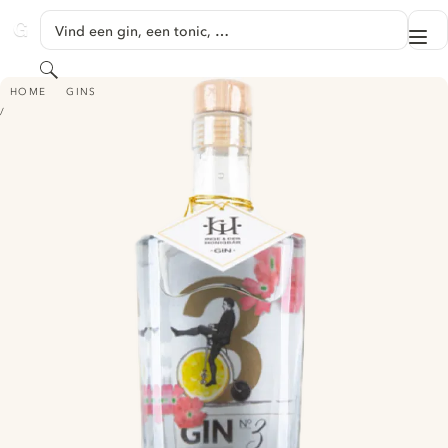
GA NAAR HOOFDINHOUD
Vind een gin, een tonic, …
Me
GINVENTORY
Zoeken
GIN NO. 3 – AMALFI-ZITRONE
HOME
GINS