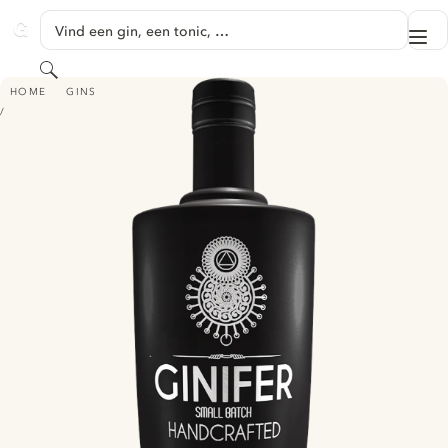
GA NAAR HOOFDINHOUD
Vind een gin, een tonic, …
Me
GINVENTORY
Zoeken
GINIFER SMALL BATCH HANDCRAFTED GIN
HOME
GINS