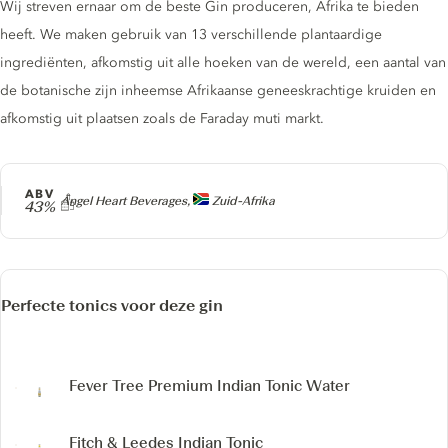
Wij streven ernaar om de beste Gin produceren, Afrika te bieden
heeft. We maken gebruik van 13 verschillende plantaardige
ingrediënten, afkomstig uit alle hoeken van de wereld, een aantal van
de botanische zijn inheemse Afrikaanse geneeskrachtige kruiden en
afkomstig uit plaatsen zoals de Faraday muti markt.
ABV
Producer
Angel Heart Beverages,
Zuid-Afrika
43%
Perfecte tonics voor deze gin
Fever Tree Premium Indian Tonic Water
Fitch & Leedes Indian Tonic