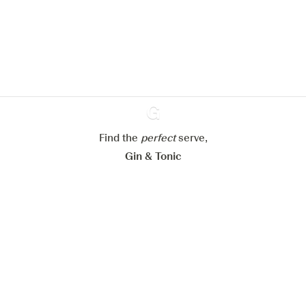
om de ervaring op onze website te
verbeteren.
Meer info in verband met
ons cookiebeleid
Mijn cookie-instellingen aanpassen
Alles weigeren
Alles aanvaarden
Find the
perfect
Ginventory
serve,
Gin & Tonic
News
Contact
Privacy Policy
Al onze Gins