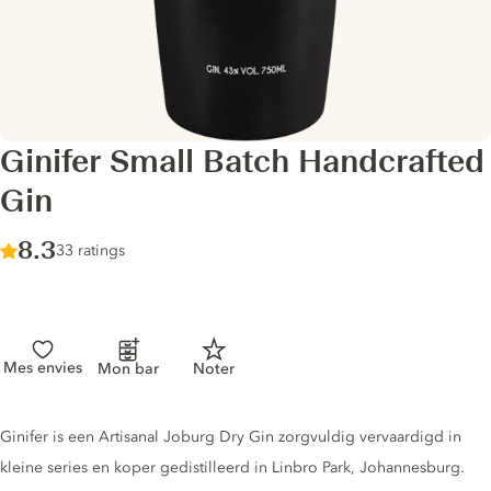
Ginifer Small Batch Handcrafted
Gin
Score :
8.3
/ 10
33 ratings
Mes envies
Mon bar
Noter
Gin description
Ginifer is een Artisanal Joburg Dry Gin zorgvuldig vervaardigd in
kleine series en koper gedistilleerd in Linbro Park, Johannesburg.