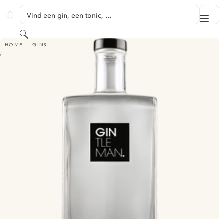
GA NAAR HOOFDINHOUD
Vind een gin, een tonic, …
Me
GINVENTORY
Zoeken
GINTLEMAN PREMIUM GIN
HOME
GINS