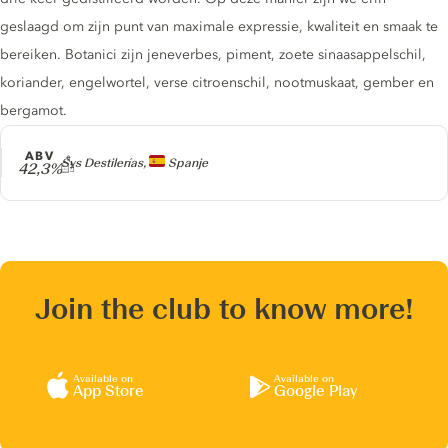
geslaagd om zijn punt van maximale expressie, kwaliteit en smaak te
bereiken. Botanici zijn jeneverbes, piment, zoete sinaasappelschil,
koriander, engelwortel, verse citroenschil, nootmuskaat, gember en
bergamot.
ABV
Producer
Sys Destilerías,
Spanje
42,3%
Join the club to know more!
Available on
Available on
App Store
Google Play