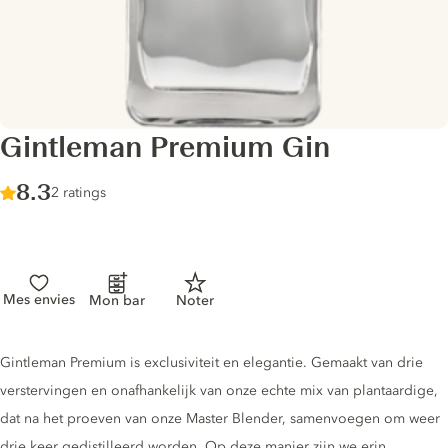
Gintleman Premium Gin
Score :
8.3
/ 10
2 ratings
Mes envies
Mon bar
Noter
Gin description
Gintleman Premium is exclusiviteit en elegantie. Gemaakt van drie
verstervingen en onafhankelijk van onze echte mix van plantaardige,
dat na het proeven van onze Master Blender, samenvoegen om weer
drie keer gedistilleerd worden. Op deze manier zijn we erin