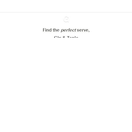
Mijn cookie-instellingen aanpassen
Alles weigeren
Alles aanvaarden
Find the
perfect
Ginventory
serve,
Gin & Tonic
News
Contact
Privacy Policy
Al onze Gins
Cookies Settings