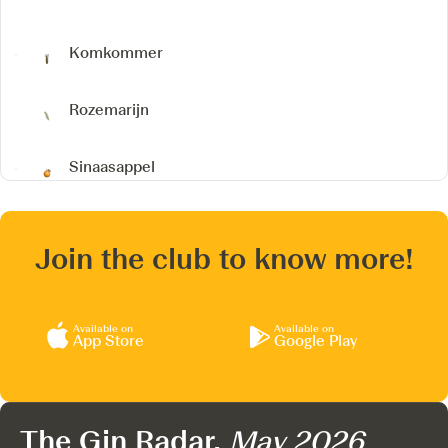
Komkommer
Rozemarijn
Sinaasappel
Join the club to know more!
Available on
Available on
App Store
Google Play
The Gin Radar,
May 2026