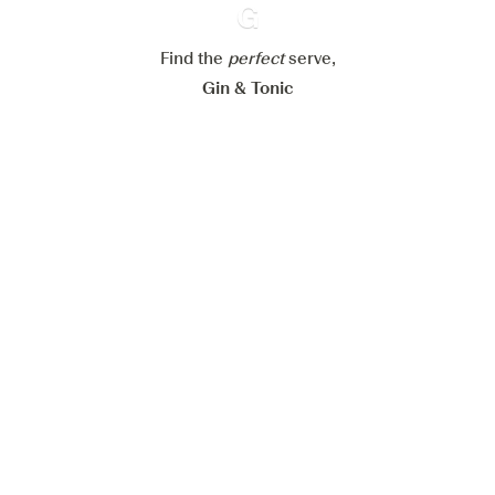
Alles weigeren
Alles aanvaarden
Find the
perfect
Ginventory
serve,
Gin & Tonic
News
Contact
Privacy Policy
Al onze Gins
Cookies Settings
Available on
Available on
App Store
Google Play