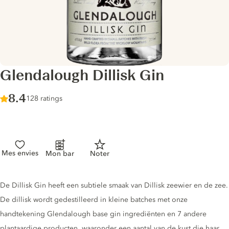
Glendalough Dillisk Gin
Score :
8.4
/ 10
128 ratings
Mes envies
Mon bar
Noter
Gin description
De Dillisk Gin heeft een subtiele smaak van Dillisk zeewier en de zee.
De dillisk wordt gedestilleerd in kleine batches met onze
handtekening Glendalough base gin ingrediënten en 7 andere
plantaardige producten, waaronder een aantal van de kust die haar