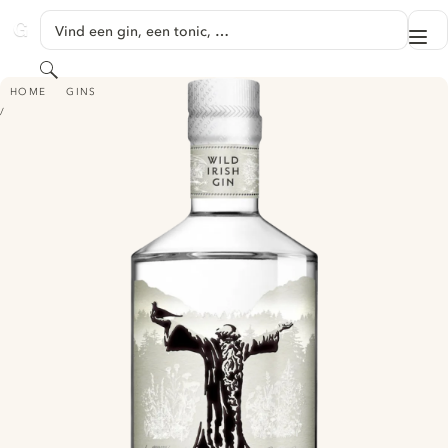
GA NAAR HOOFDINHOUD
Vind een gin, een tonic, …
Me
GINVENTORY
Zoeken
GLENDALOUGH DILLISK GIN
HOME
GINS