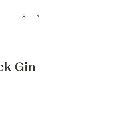
NL
Mijn account
book
Instagram
EN
FR
DE
ES
ck Gin