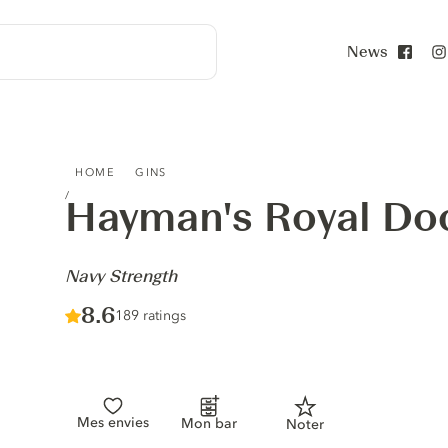
News
Face
HAYMAN'S ROYAL DOCK GIN - NAVY STRENGTH
HOME
GINS
Hayman's Royal Do
-
Navy Strength
Score :
8.6
/ 10
189 ratings
Mes envies
Mon bar
Noter