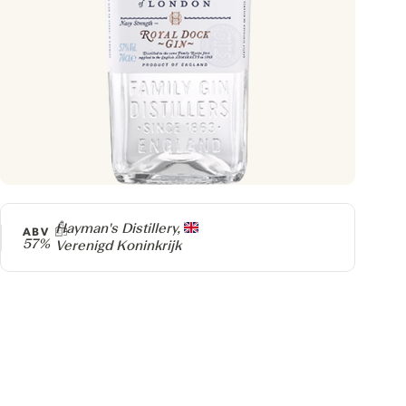
Producer
Hayman's Distillery,
ABV
57%
Verenigd Koninkrijk