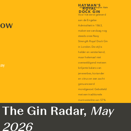
now
lay
The Gin Radar,
May
2026