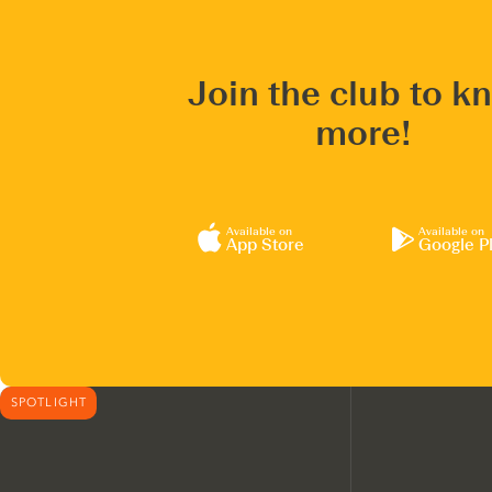
Join the club to k
more!
Available on
Available on
App Store
Google P
SPOTLIGHT