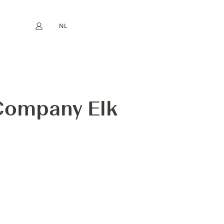
NL
Mijn account
book
Instagram
EN
FR
DE
ES
 Company Elk