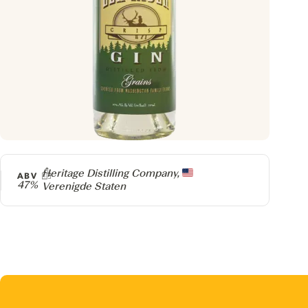
Producer
Heritage Distilling Company,
ABV
47%
Verenigde Staten