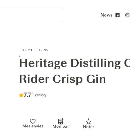
News
Face
HERITAGE DISTILLING COMPANY ELK RIDER CRISP GIN
HOME
GINS
Heritage Distilling
Rider Crisp Gin
Score :
7.7
/ 10
1 rating
Mes envies
Mon bar
Noter