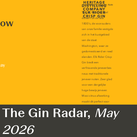
now
lay
The Gin Radar,
May
2026