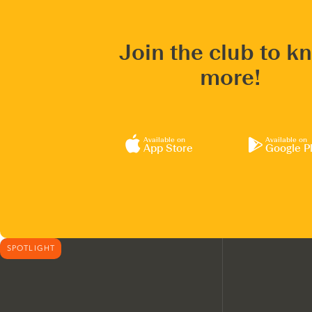
Join the club to k
more!
Available on
Available on
App Store
Google P
SPOTLIGHT