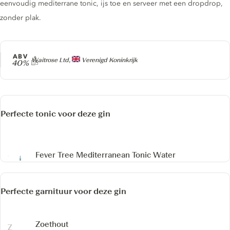
eenvoudig mediterrane tonic, ijs toe en serveer met een dropdrop,
zonder plak.
ABV
Producer
Waitrose Ltd,
Verenigd Koninkrijk
40%
Perfecte tonic voor deze gin
Fever Tree Mediterranean Tonic Water
Perfecte garnituur voor deze gin
Zoethout