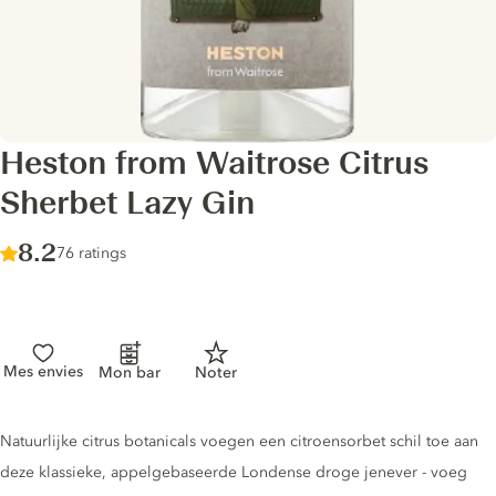
Heston from Waitrose Citrus
Sherbet Lazy Gin
Score :
8.2
/ 10
76 ratings
Mes envies
Mon bar
Noter
Gin description
Natuurlijke citrus botanicals voegen een citroensorbet schil toe aan
deze klassieke, appelgebaseerde Londense droge jenever - voeg