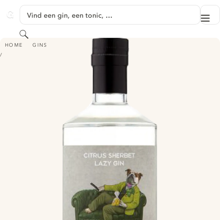
GA NAAR HOOFDINHOUD
Vind een gin, een tonic, …
Me
GINVENTORY
Zoeken
HESTON FROM WAITROSE CITRUS SHERBET LAZY GIN
HOME
GINS