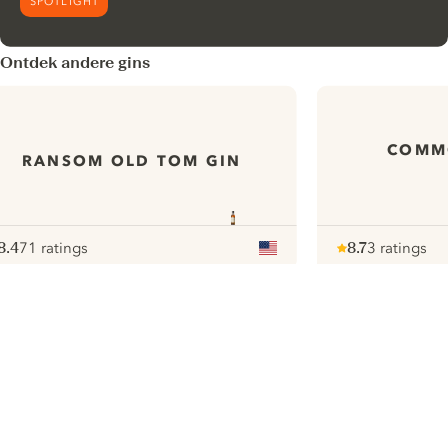
SPOTLIGHT
Ontdek andere gins
COMM
RANSOM OLD TOM GIN
8.4
71 ratings
8.7
3 ratings
ote :
 10
pour
Note :
/ 10
pour
ui.nextImg