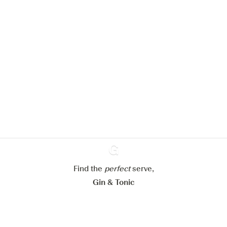
We zouden graag cookies gebruiken
om de ervaring op onze website te
verbeteren.
Meer info in verband met
ons cookiebeleid
Mijn cookie-instellingen aanpassen
Alles weigeren
Alles aanvaarden
Find the
perfect
Ginventory
serve,
Gin & Tonic
News