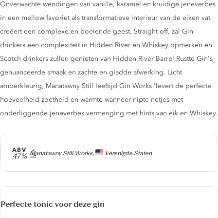
Onverwachte wendingen van vanille, karamel en kruidige jeneverbes
in een mellow favoriet als transformatieve interieur van de eiken vat
creëert een complexe en boeiende geest. Straight off, zal Gin
drinkers een complexiteit in Hidden River en Whiskey opmerken en
Scotch drinkers zullen genieten van Hidden River Barrel Rustte Gin's
genuanceerde smaak en zachte en gladde afwerking. Licht
amberkleurig, Manatawny Still leeftijd Gin Works 'levert de perfecte
hoeveelheid zoetheid en warmte wanneer nipte netjes met
onderliggende jeneverbes vermenging met hints van eik en Whiskey.
ABV
Producer
Manatawny Still Works,
Verenigde Staten
47%
Perfecte tonic voor deze gin