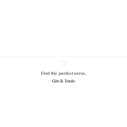
We zouden graag cookies gebruiken
om de ervaring op onze website te
verbeteren.
Meer info in verband met
ons cookiebeleid
Mijn cookie-instellingen aanpassen
Alles weigeren
Alles aanvaarden
Find the
perfect
Ginventory
serve,
Gin & Tonic
News
Contact