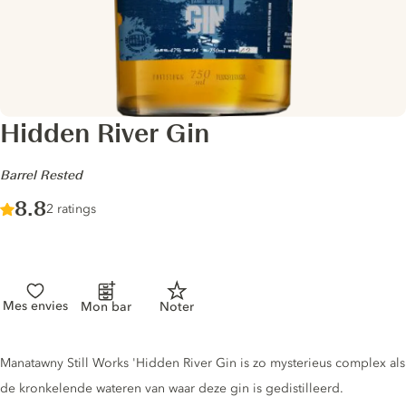
Hidden River Gin
-
Barrel Rested
Score :
8.8
/ 10
2 ratings
Mes envies
Mon bar
Noter
Gin description
Manatawny Still Works 'Hidden River Gin is zo mysterieus complex als
de kronkelende wateren van waar deze gin is gedistilleerd.