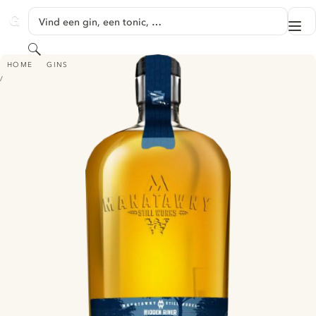
GA NAAR HOOFDINHOUD
Vind een gin, een tonic, …
Me
GINVENTORY
Zoeken
HIDDEN RIVER GIN - BARREL RESTED
HOME
GINS