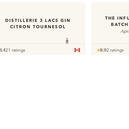
THE INF
DISTILLERIE 3 LACS GIN
BATCH
CITRON TOURNESOL
Apr
8.4
21 ratings
8.9
2 ratings
ote :
 10
pour
Note :
/ 10
pour
ui.nextImg