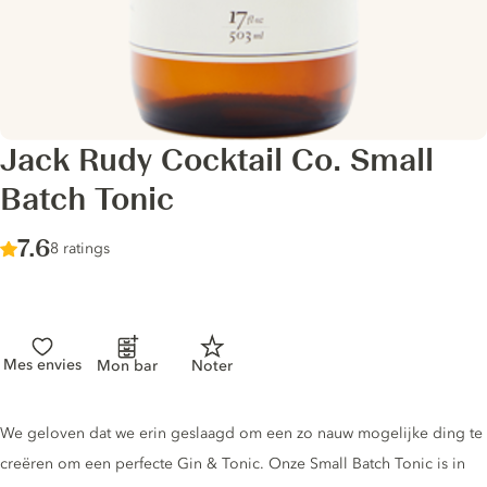
Jack Rudy Cocktail Co. Small
Batch Tonic
Score :
7.6
/ 10
8 ratings
Mes envies
Mon bar
Noter
Tonic description
We geloven dat we erin geslaagd om een ​​zo nauw mogelijke ding te
creëren om een ​​perfecte Gin & Tonic. Onze Small Batch Tonic is in