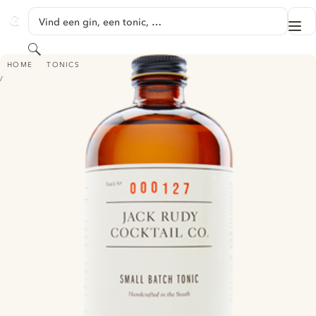
GA NAAR HOOFDINHOUD
Vind een gin, een tonic, …
Me
GINVENTORY
Zoeken
JACK RUDY COCKTAIL CO. SMALL BATCH TONIC
HOME
TONICS