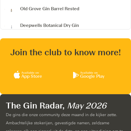
Old Grove Gin Barrel Rested
Deepwells Botanical Dry Gin
Join the club to know more!
Available on
Available on
App Store
Google Play
The Gin Radar,
May 2026
De gins die onze community deze maand in de kijker zette.
Ambachtelijke stokerijen, gevestigde namen, zeldzame