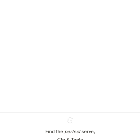
We zouden graag cookies gebruiken
om de ervaring op onze website te
verbeteren.
Meer info in verband met
ons cookiebeleid
Mijn cookie-instellingen aanpassen
Find the
perfect
Ginventory
serve,
Alles weigeren
Alles aanvaarden