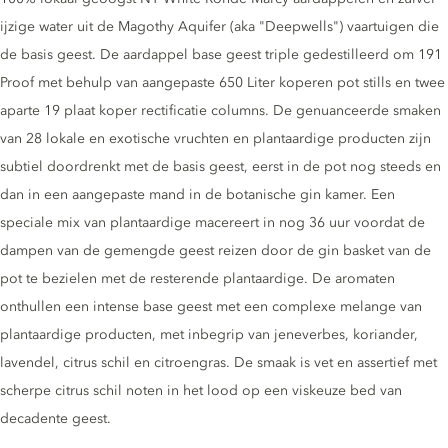
ijzige water uit de Magothy Aquifer (aka "Deepwells") vaartuigen die
de basis geest. De aardappel base geest triple gedestilleerd om 191
Proof met behulp van aangepaste 650 Liter koperen pot stills en twee
aparte 19 plaat koper rectificatie columns. De genuanceerde smaken
van 28 lokale en exotische vruchten en plantaardige producten zijn
subtiel doordrenkt met de basis geest, eerst in de pot nog steeds en
dan in een aangepaste mand in de botanische gin kamer. Een
speciale mix van plantaardige macereert in nog 36 uur voordat de
dampen van de gemengde geest reizen door de gin basket van de
pot te bezielen met de resterende plantaardige. De aromaten
onthullen een intense base geest met een complexe melange van
plantaardige producten, met inbegrip van jeneverbes, koriander,
lavendel, citrus schil en citroengras. De smaak is vet en assertief met
scherpe citrus schil noten in het lood op een viskeuze bed van
decadente geest.