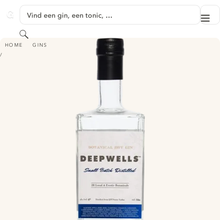
GA NAAR HOOFDINHOUD
Vind een gin, een tonic, …
Me
GINVENTORY
Zoeken
DEEPWELLS BOTANICAL DRY GIN
HOME
GINS