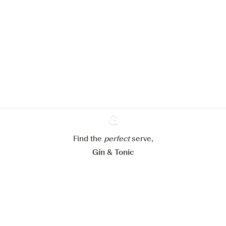
We zouden graag cookies gebruiken
om de ervaring op onze website te
verbeteren.
Meer info in verband met
ons cookiebeleid
Mijn cookie-instellingen aanpassen
Alles weigeren
Alles aanvaarden
Find the
perfect
Ginventory
serve,
Gin & Tonic
News
Contact