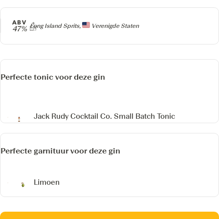
ABV
Producer
Long Island Sprits,
Verenigde Staten
47%
Perfecte tonic voor deze gin
Jack Rudy Cocktail Co. Small Batch Tonic
Perfecte garnituur voor deze gin
Limoen