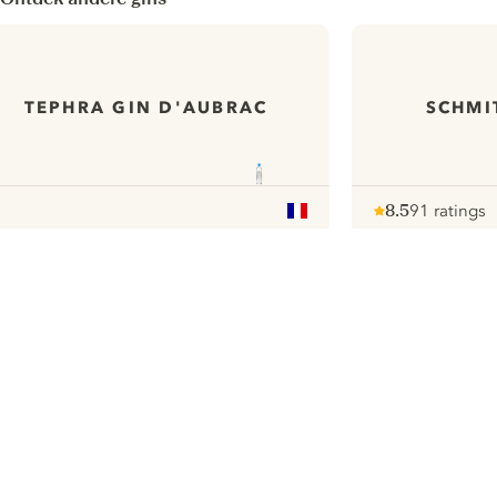
TEPHRA GIN D'AUBRAC
SCHMI
8.5
91 ratings
Note :
/ 10
pour
ui.nextImg