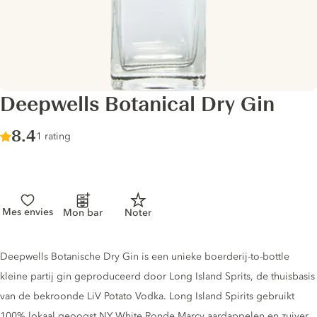
Deepwells Botanical Dry Gin
Score :
8.4
/ 10
1 rating
Mes envies
Mon bar
Noter
Gin description
Deepwells Botanische Dry Gin is een unieke boerderij-to-bottle
kleine partij gin geproduceerd door Long Island Sprits, de thuisbasis
van de bekroonde LiV Potato Vodka. Long Island Spirits gebruikt
100% lokaal geoogst NY White Ronde Marcy aardappelen en zuiver