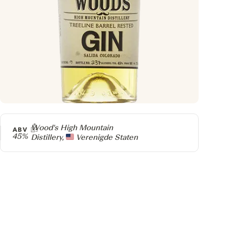
Producer
Wood's High Mountain
ABV
45%
Distillery,
Verenigde Staten