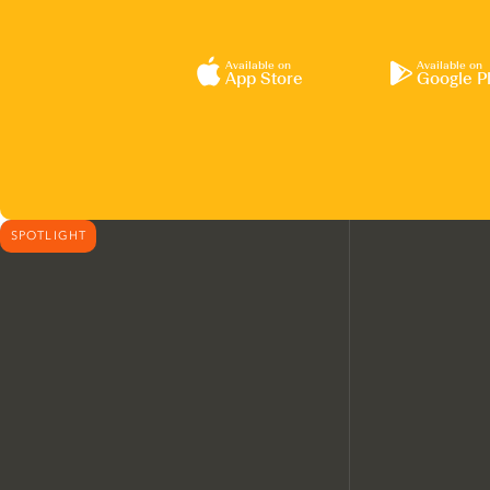
Available on
Available on
App Store
Google P
SPOTLIGHT