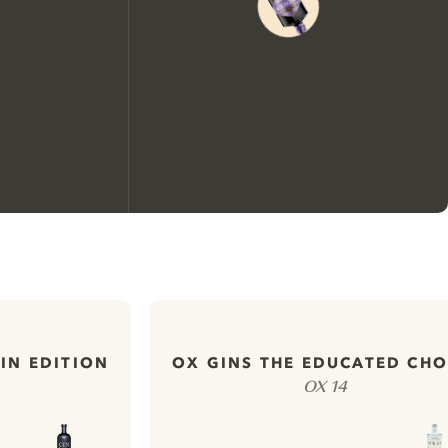
We zouden graag cookies
gebruiken om de ervaring op
IN EDITION
OX GINS THE EDUCATED CHO
onze website te verbeteren.
OX 14
Meer info in verband met
ons cookiebeleid