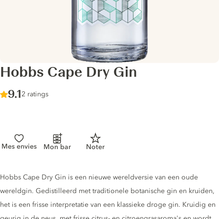
Hobbs Cape Dry Gin
Score :
9.1
/ 10
2 ratings
Mes envies
Mon bar
Noter
Gin description
Hobbs Cape Dry Gin is een nieuwe wereldversie van een oude
wereldgin. Gedistilleerd met traditionele botanische gin en kruiden,
het is een frisse interpretatie van een klassieke droge gin. Kruidig en
geurig in de neus, met frisse citrus- en citroengrasaroma's en wordt