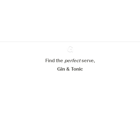
om de ervaring op onze website te
verbeteren.
Meer info in verband met
ons cookiebeleid
Mijn cookie-instellingen aanpassen
Alles weigeren
Alles aanvaarden
Find the
perfect
Ginventory
serve,
Gin & Tonic
News
Contact
Privacy Policy
Al onze Gins