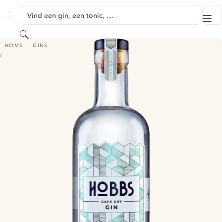
GA NAAR HOOFDINHOUD
Vind een gin, een tonic, …
Me
GINVENTORY
Zoeken
HOBBS CAPE DRY GIN
HOME
GINS