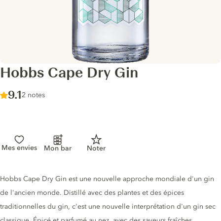
Hobbs Cape Dry Gin
Score :
9.1
/ 10
2 notes
Mes envies
Mon bar
Noter
Description du gin
Hobbs Cape Dry Gin est une nouvelle approche mondiale d'un gin
de l'ancien monde. Distillé avec des plantes et des épices
traditionnelles du gin, c'est une nouvelle interprétation d'un gin sec
classique. Épicé et parfumé au nez, avec des saveurs fraîches