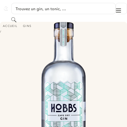
PASSER AU CONTENU
Trouvez un gin, un tonic, …
Me
GINVENTORY
Rechercher
HOBBS CAPE DRY GIN
ACCUEIL
GINS