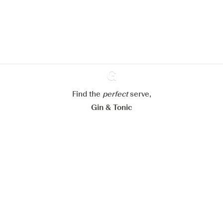
En savoir plus sur
notre politique de gestion des
cookies
Paramétrer mes cookies
Refuser tout
Accepter tout
Find the
perfect
Ginventory
serve,
Gin & Tonic
News
Contact
Privacy Policy
Tous nos gins