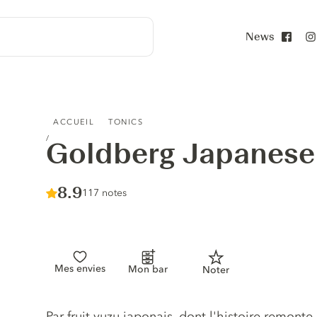
News
Face
GOLDBERG JAPANESE YUZU TONIC
ACCUEIL
TONICS
Goldberg Japanese
Score :
8.9
/ 10
117 notes
Mes envies
Mon bar
Noter
Description du tonic
Par fruit yuzu japonais, dont l'histoire remonte