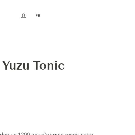
FR
Mon compte
book
Instagram
EN
DE
NL
ES
 Yuzu Tonic
 depuis 1200 ans d'origine reçoit cette