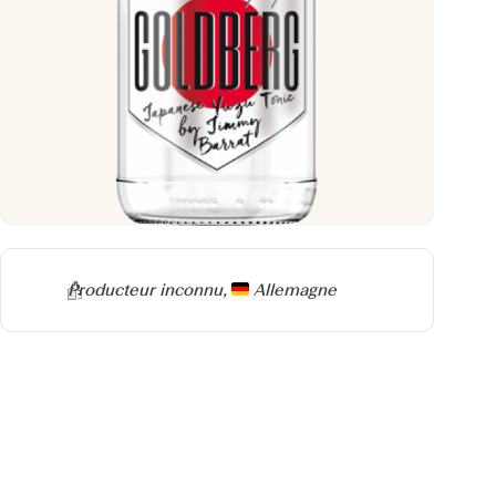
Producteur
Producteur inconnu,
Allemagne