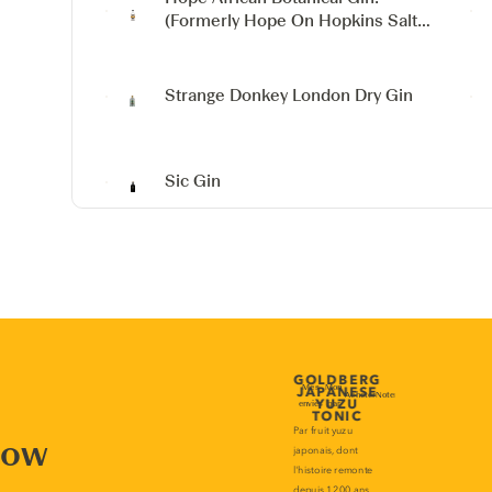
(Formerly Hope On Hopkins Salt
River Gin)
Strange Donkey London Dry Gin
Sic Gin
now