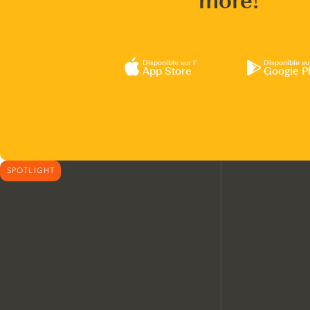
more!
Disponible sur l’
Disponible su
App Store
Google P
SPOTLIGHT