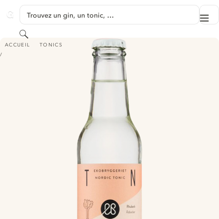
PASSER AU CONTENU
Trouvez un gin, un tonic, …
Me
GINVENTORY
Rechercher
EKOBRYGGERIET NORDIC TONIC RHUBARB / RABARBER
ACCUEIL
TONICS