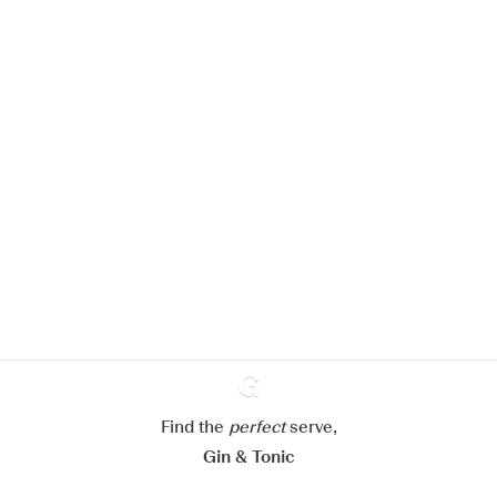
Nous aimerions utiliser des cookies
pour améliorer l’expérience de notre
site web.
En savoir plus sur
notre politique de gestion des
cookies
Paramétrer mes cookies
Refuser tout
Accepter tout
Find the
perfect
Ginventory
serve,
Gin & Tonic