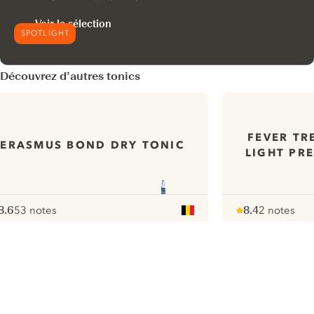
Voir la sélection
SPOTLIGHT
Découvrez d’autres tonics
FEVER TR
ERASMUS BOND DRY TONIC
LIGHT PR
8.6
53 notes
8.4
2 notes
ote :
 10
pour
Note :
/ 10
pour
ui.nextImg