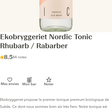
Ekobryggeriet Nordic Tonic
Rhubarb / Rabarber
Score :
8.5
/ 10
84 notes
Mes envies
Mon bar
Noter
Description du tonic
Ekobryggeriet propose le premier tonique premium biologique de
Suède. Ce dont nous sommes bien sûr très fiers. Notre tonique est