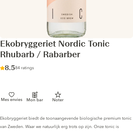
Ekobryggeriet Nordic Tonic
Rhubarb / Rabarber
Score :
8.5
/ 10
84 ratings
Mes envies
Mon bar
Noter
Tonic description
Ekobryggeriet biedt de toonaangevende biologische premium tonic
van Zweden. Waar we natuurlijk erg trots op zijn. Onze tonic is