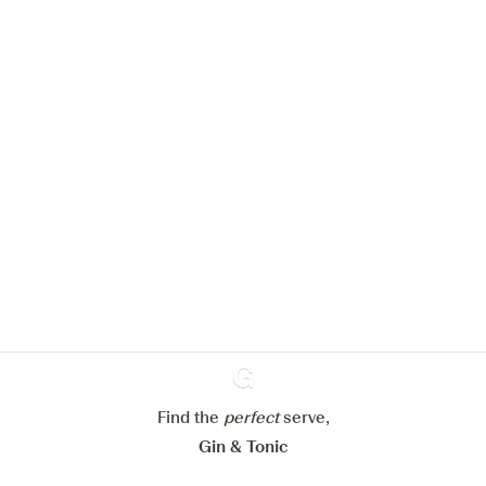
We zouden graag cookies gebruiken
om de ervaring op onze website te
verbeteren.
Meer info in verband met
ons cookiebeleid
Mijn cookie-instellingen aanpassen
Alles weigeren
Alles aanvaarden
Find the
perfect
Ginventory
serve,
Gin & Tonic