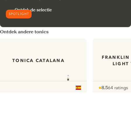
Ontdek de selectie
SPOTLIGHT
Ontdek andere tonics
FRANKLIN
TONICA CATALANA
LIGHT
8.5
64 ratings
Note :
/ 10
pour
ui.nextImg