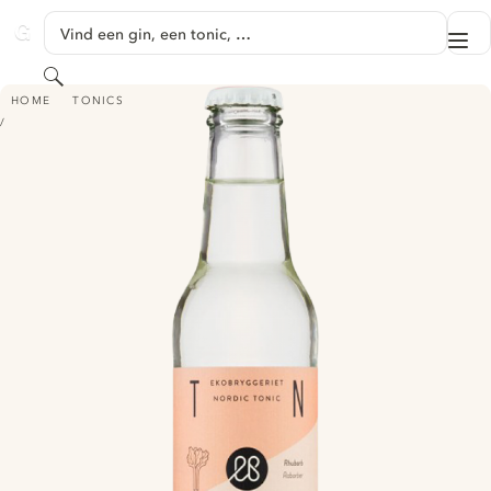
GA NAAR HOOFDINHOUD
Vind een gin, een tonic, …
Me
GINVENTORY
Zoeken
EKOBRYGGERIET NORDIC TONIC RHUBARB / RABARBER
HOME
TONICS