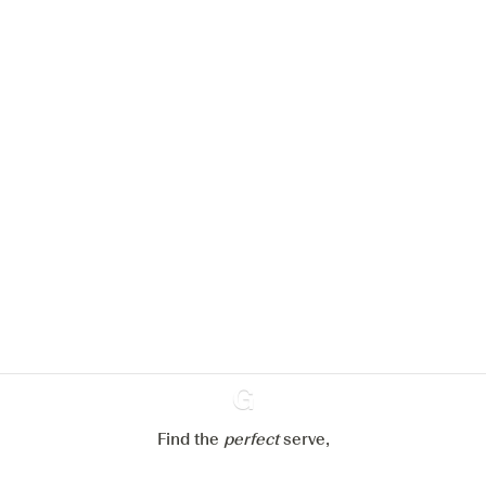
Nous aimerions utiliser des cookies
pour améliorer l’expérience de notre
site web.
En savoir plus sur
notre politique de gestion des
cookies
Paramétrer mes cookies
Refuser tout
Accepter tout
Find the
perfect
Ginventory
serve,
Gin & Tonic