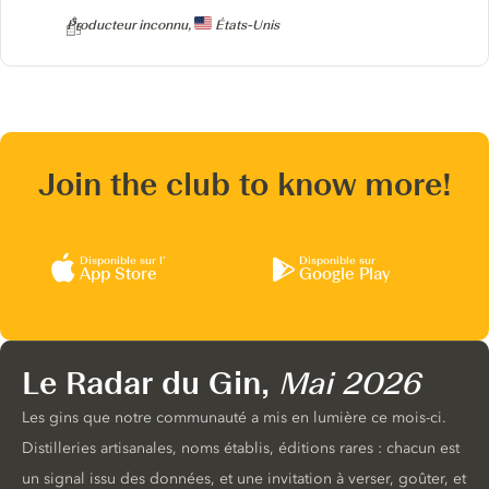
Producteur
Producteur inconnu,
États-Unis
Join the club to know more!
Disponible sur l’
Disponible sur
App Store
Google Play
Le Radar du Gin,
Mai 2026
Les gins que notre communauté a mis en lumière ce mois-ci.
Distilleries artisanales, noms établis, éditions rares : chacun est
un signal issu des données, et une invitation à verser, goûter, et