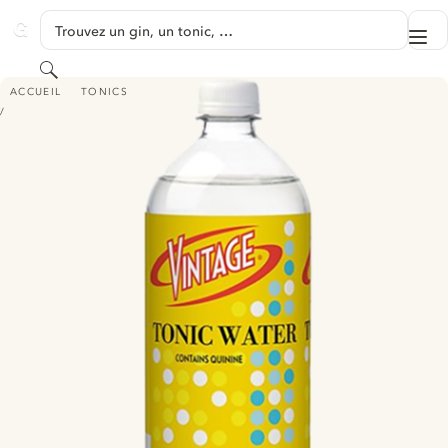
PASSER AU CONTENU
Trouvez un gin, un tonic, …
Me
GINVENTORY
Rechercher
VINTAGE TONIC WATER
ACCUEIL
TONICS