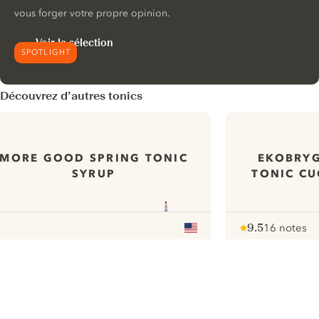
vous forger votre propre opinion.
Voir la sélection
SPOTLIGHT
Découvrez d’autres tonics
MORE GOOD SPRING TONIC
EKOBRYG
SYRUP
TONIC CU
9.5
16 notes
Note :
/ 10
pour
ui.nextImg