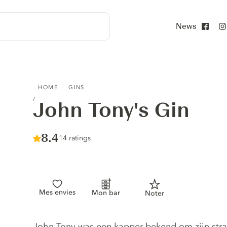
News
Face
JOHN TONY'S GIN
HOME
GINS
John Tony's Gin
Score :
8.4
/ 10
14 ratings
Mes envies
Mon bar
Noter
Gin description
John Tony was een kapper bekend om zijn strak