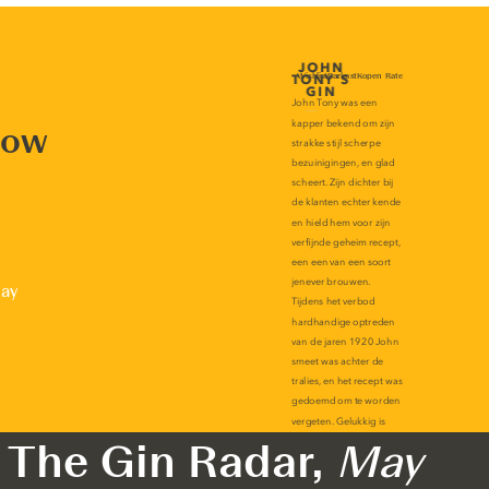
now
lay
The Gin Radar,
May