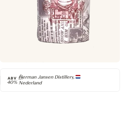
Producer
Herman Jansen Distillery,
ABV
40%
Nederland