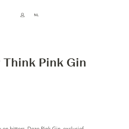
NL
Mijn account
book
Instagram
EN
FR
DE
ES
 Think Pink Gin
en bitters. Deze Pink Gin, exclusief