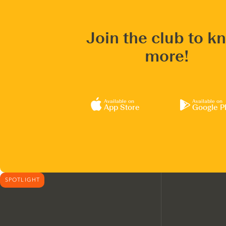
Join the club to k
more!
Available on
Available on
App Store
Google P
SPOTLIGHT