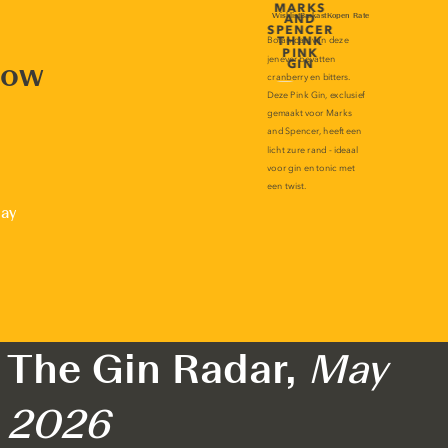
now
lay
The Gin Radar,
May
2026