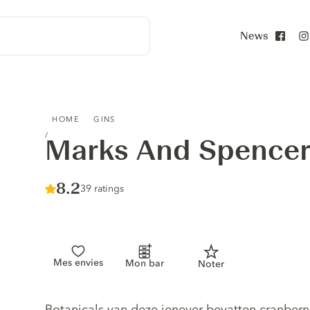
News
Face
MARKS AND SPENCER THINK PINK GIN
HOME
GINS
Marks And Spencer
Score :
8.2
/ 10
39 ratings
Mes envies
Mon bar
Noter
Gin description
Botanicals van deze jenever bevatten cranberry 