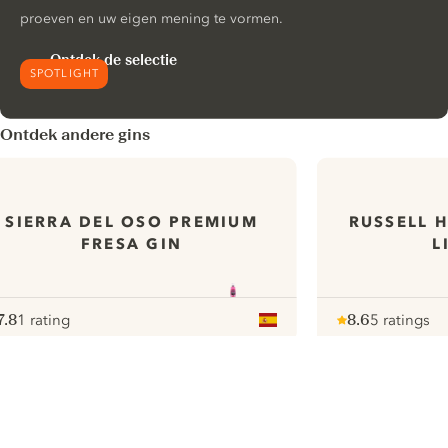
proeven en uw eigen mening te vormen.
Ontdek de selectie
SPOTLIGHT
Ontdek andere gins
SIERRA DEL OSO PREMIUM
RUSSELL 
FRESA GIN
L
7.8
1 rating
8.6
5 ratings
ote :
 10
pour
Note :
/ 10
pour
ui.nextImg