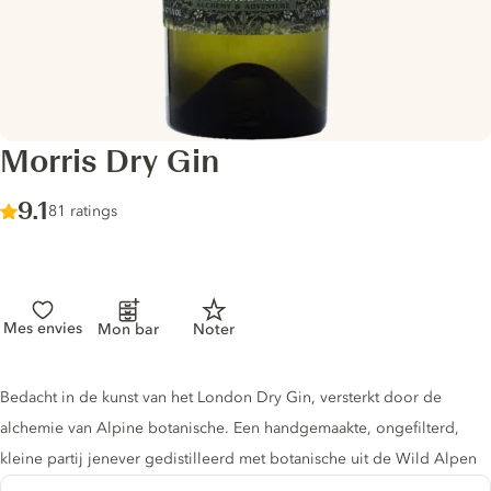
Morris Dry Gin
Score :
9.1
/ 10
81 ratings
Mes envies
Mon bar
Noter
Gin description
Bedacht in de kunst van het London Dry Gin, versterkt door de
alchemie van Alpine botanische. Een handgemaakte, ongefilterd,
kleine partij jenever gedistilleerd met botanische uit de Wild Alpen