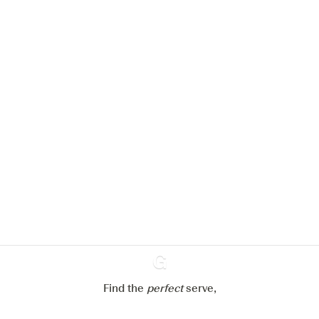
We zouden graag cookies gebruiken
om de ervaring op onze website te
verbeteren.
Meer info in verband met
ons cookiebeleid
Mijn cookie-instellingen aanpassen
Alles weigeren
Alles aanvaarden
Find the
perfect
Ginventory
serve,
Gin & Tonic