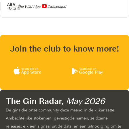
ABV
Producer
The Wild Alps,
Zwitserland
47%
Join the club to know more!
Available on
Available on
App Store
Google Play
The Gin Radar,
May 2026
De gins die onze community deze maand in de kijker zette.
Ambachtelijke stokerijen, gevestigde namen, zeldzame
releases: elk een signaal uit de data, en een uitnodiging om te