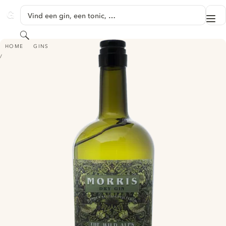
GA NAAR HOOFDINHOUD
Vind een gin, een tonic, …
Me
GINVENTORY
Zoeken
MORRIS DRY GIN
HOME
GINS