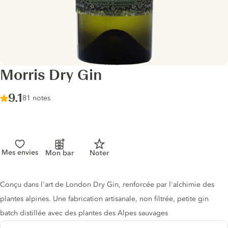
Morris Dry Gin
Score :
9.1
/ 10
81 notes
Mes envies
Mon bar
Noter
Description du gin
Conçu dans l'art de London Dry Gin, renforcée par l'alchimie des
plantes alpines. Une fabrication artisanale, non filtrée, petite gin
batch distillée avec des plantes des Alpes sauvages