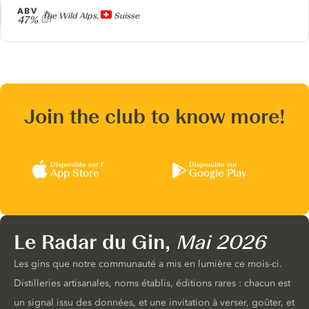
ABV
Producteur
The Wild Alps,
Suisse
47%
Join the club to know more!
Disponible sur l’
Disponible sur
App Store
Google Play
Le Radar du Gin,
Mai 2026
Les gins que notre communauté a mis en lumière ce mois-ci.
Distilleries artisanales, noms établis, éditions rares : chacun est
un signal issu des données, et une invitation à verser, goûter, et