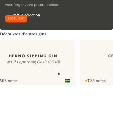
vous forger votre propre opinion.
Voir la sélection
SPOTLIGHT
Découvrez d’autres gins
HERNÖ SIPPING GIN
C
#1.2 Laphroaig Cask (2018)
7.9
3 notes
7.3
5 notes
ote :
 10
pour
Note :
/ 10
pour
ui.nextImg