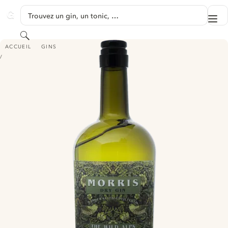
PASSER AU CONTENU
Trouvez un gin, un tonic, …
Me
GINVENTORY
Rechercher
MORRIS DRY GIN
ACCUEIL
GINS