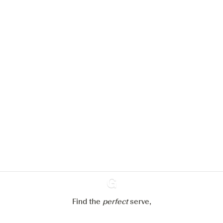
Nous aimerions utiliser des cookies
pour améliorer l’expérience de notre
site web.
En savoir plus sur
notre politique de gestion des
cookies
Paramétrer mes cookies
Refuser tout
Accepter tout
Find the
perfect
Ginventory
serve,
Gin & Tonic