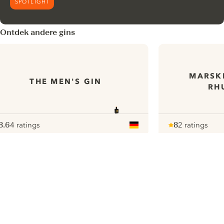
SPOTLIGHT
Ontdek andere gins
MARSKD
THE MEN'S GIN
RH
8.6
4 ratings
8
2 ratings
ote :
 10
pour
Note :
/ 10
pour
ui.nextImg