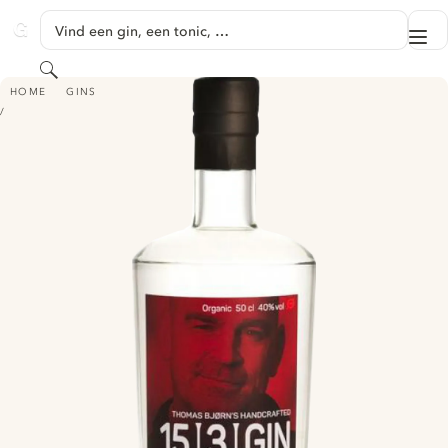
GA NAAR HOOFDINHOUD
Vind een gin, een tonic, …
Me
GINVENTORY
Zoeken
MOSGAARD THOMAS BJØRN'S HANDCRAFTED 15-3 GIN
HOME
GINS