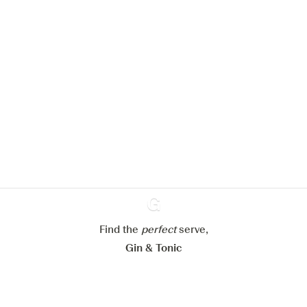
We zouden graag cookies gebruiken
om de ervaring op onze website te
verbeteren.
Meer info in verband met
ons cookiebeleid
Mijn cookie-instellingen aanpassen
Find the
perfect
Ginventory
serve,
Alles weigeren
Alles aanvaarden
Gin & Tonic
News