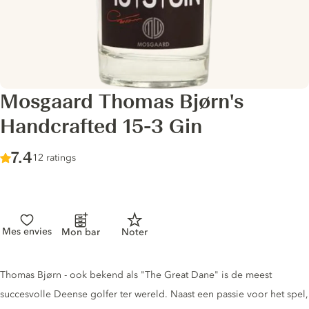
Mosgaard Thomas Bjørn's
Handcrafted 15-3 Gin
Score :
7.4
/ 10
12 ratings
Mes envies
Mon bar
Noter
Gin description
Thomas Bjørn - ook bekend als "The Great Dane" is de meest
succesvolle Deense golfer ter wereld. Naast een passie voor het spel,