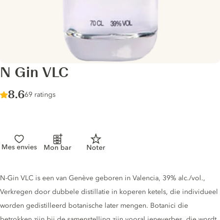
N Gin VLC
Score :
8.6
/ 10
69 ratings
Mes envies
Mon bar
Noter
Gin description
N-Gin VLC is een van Genève geboren in Valencia, 39% alc./vol.,
Verkregen door dubbele distillatie in koperen ketels, die individueel
worden gedistilleerd botanische later mengen. Botanici die
betrokken zijn bij de samenstelling zijn vooral jeneverbes, die wordt