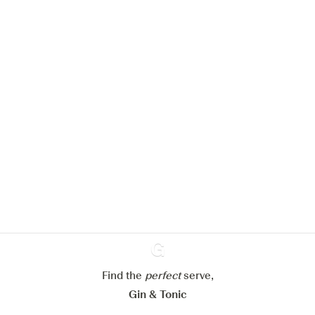
We zouden graag cookies gebruiken
om de ervaring op onze website te
verbeteren.
Meer info in verband met
ons cookiebeleid
Mijn cookie-instellingen aanpassen
Find the
perfect
Ginventory
serve,
Alles weigeren
Alles aanvaarden
Gin & Tonic