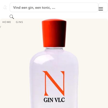
GA NAAR HOOFDINHOUD
Vind een gin, een tonic, …
Me
GINVENTORY
Zoeken
N GIN VLC
HOME
GINS