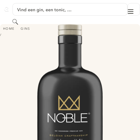
GA NAAR HOOFDINHOUD
Vind een gin, een tonic, …
Me
GINVENTORY
Zoeken
NOBLE ELITE GIN
HOME
GINS