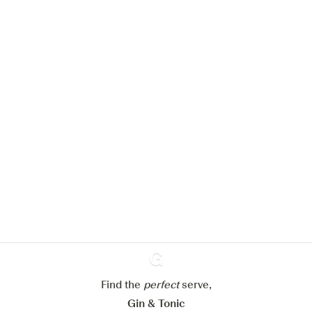
We zouden graag cookies gebruiken
om de ervaring op onze website te
verbeteren.
Meer info in verband met
ons cookiebeleid
Mijn cookie-instellingen aanpassen
Alles weigeren
Alles aanvaarden
Find the
perfect
Ginventory
serve,
Gin & Tonic