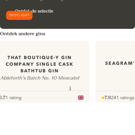
Ontdek de selectie
SPOTLIGHT
Ontdek andere gins
THAT BOUTIQUE-Y GIN
SEAGRAM'
COMPANY SINGLE CASK
BATHTUB GIN
Ableforth’s Batch No. 10 Moscatel
6.7
1 rating
7.9
241 ratings
ote :
 10
pour
Note :
/ 10
pour
ui.nextImg