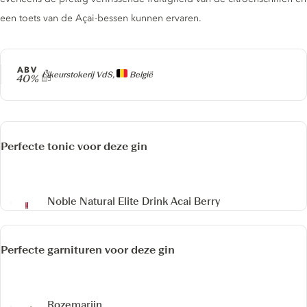
een toets van de Açai-bessen kunnen ervaren.
ABV
Producer
Likeurstokerij VdS,
België
40%
Perfecte tonic voor deze gin
Noble Natural Elite Drink
Acai Berry
Perfecte garnituren voor deze gin
Rozemarijn