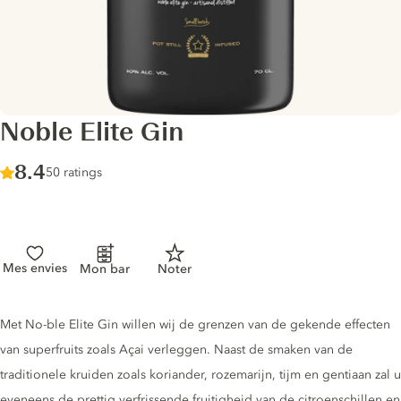
Noble Elite Gin
Score :
8.4
/ 10
50 ratings
Mes envies
Mon bar
Noter
Gin description
Met No-ble Elite Gin willen wij de grenzen van de gekende effecten
van superfruits zoals Açai verleggen. Naast de smaken van de
traditionele kruiden zoals koriander, rozemarijn, tijm en gentiaan zal u
eveneens de prettig verfrissende fruitigheid van de citroenschillen en