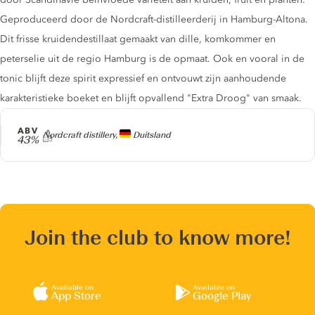
Geproduceerd door de Nordcraft-distilleerderij in Hamburg-Altona.
Dit frisse kruidendestillaat gemaakt van dille, komkommer en
peterselie uit de regio Hamburg is de opmaat. Ook en vooral in de
tonic blijft deze spirit expressief en ontvouwt zijn aanhoudende
karakteristieke boeket en blijft opvallend "Extra Droog" van smaak.
ABV
Producer
Nordcraft distillery,
Duitsland
43%
Join the club to know more!
Available on
Available on
App Store
Google Play