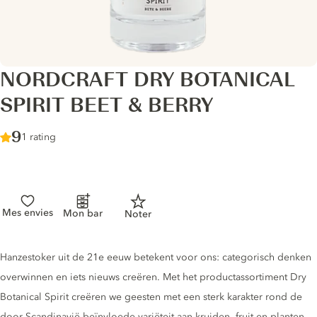
NORDCRAFT DRY BOTANICAL
SPIRIT BEET & BERRY
Score :
9
/ 10
1 rating
Mes envies
Mon bar
Noter
Gin description
Hanzestoker uit de 21e eeuw betekent voor ons: categorisch denken
overwinnen en iets nieuws creëren. Met het productassortiment Dry
Botanical Spirit creëren we geesten met een sterk karakter rond de
door Scandinavië beïnvloede variëteit aan kruiden, fruit en planten.