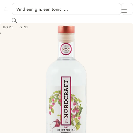
GA NAAR HOOFDINHOUD
Vind een gin, een tonic, …
Me
GINVENTORY
Zoeken
NORDCRAFT DRY BOTANICAL SPIRIT BEET & BERRY
HOME
GINS