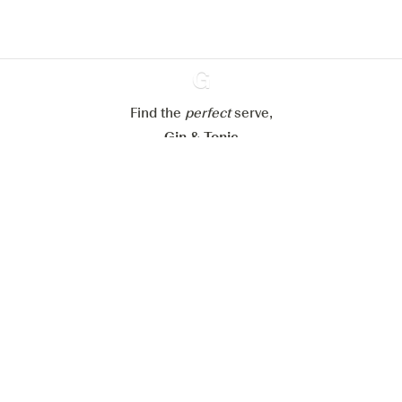
Mijn cookie-instellingen aanpassen
Alles weigeren
Alles aanvaarden
Find the
perfect
Ginventory
serve,
Gin & Tonic
News
Contact
Privacy Policy
Al onze Gins
Cookies Settings