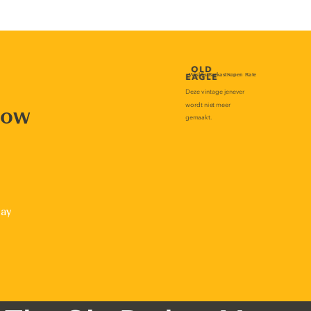
now
lay