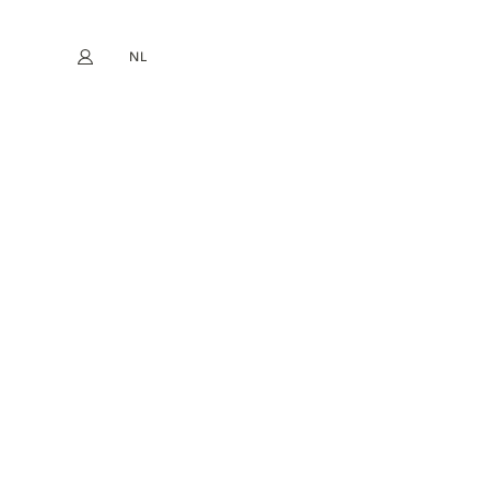
NL
Mijn account
book
Instagram
EN
FR
DE
ES