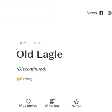
News
Face
OLD EAGLE - (DISCONTINUED)
HOME
GINS
Old Eagle
-
(Discontinued)
0 rating
Mes envies
Mon bar
Noter