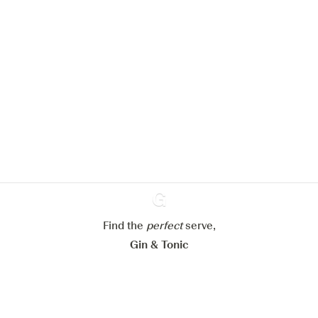
We zouden graag cookies gebruiken
om de ervaring op onze website te
verbeteren.
Meer info in verband met
ons cookiebeleid
Mijn cookie-instellingen aanpassen
Alles weigeren
Alles aanvaarden
Find the
perfect
Ginventory
serve,
Gin & Tonic
News