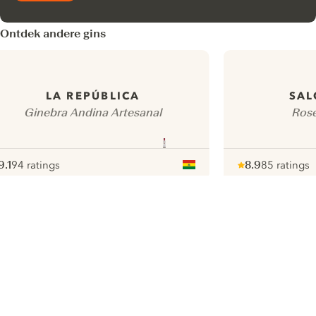
Ontdek andere gins
LA REPÚBLICA
SAL
Ginebra Andina Artesanal
Rosé
9.1
94 ratings
8.9
85 ratings
ote :
 10
pour
Note :
/ 10
pour
ui.nextImg