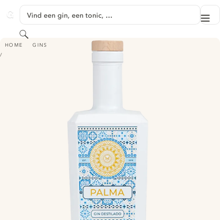
GA NAAR HOOFDINHOUD
Vind een gin, een tonic, …
Me
GINVENTORY
Zoeken
PALMA GIN
HOME
GINS