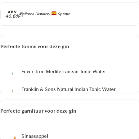
ABV
Producer
Mallorca Distillery,
Spanje
46.6%
Perfecte tonics voor deze gin
Fever Tree Mediterranean Tonic Water
Franklin & Sons Natural Indian Tonic Water
Perfecte garnituur voor deze gin
Sinaasappel