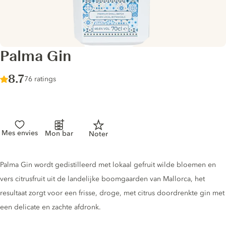
Palma Gin
Score :
8.7
/ 10
76 ratings
Mes envies
Mon bar
Noter
Gin description
Palma Gin wordt gedistilleerd met lokaal gefruit wilde bloemen en
vers citrusfruit uit de landelijke boomgaarden van Mallorca, het
resultaat zorgt voor een frisse, droge, met citrus doordrenkte gin met
een delicate en zachte afdronk.