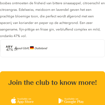
bosbes ontmoeten de frisheid van bittere sinaasappel, citroenschil en
citroengras. Edelweiss, meidoorn en lavendel geven het een
prachtige bloemige toon, die perfect wordt afgerond met een
specerij van koriander en peper op de achtergrond. Een zeer
aangename, fijn-pittige en frisse gin, verbluffend complex en mild,
ondanks 47% vol.
ABV
Producer
4paul GbR,
Duitsland
47%
Join the club to know more!
Available on
Available on
App Store
Google Play