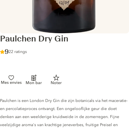
Paulchen Dry Gin
Score :
9
/ 10
22 ratings
Mes envies
Mon bar
Noter
Gin description
Paulchen is een London Dry Gin die zijn botanicals via het maceratie-
en percolatieproces ontvangt. Een ongelooflijke geur die doet
denken aan een weelderige kruidweide in de zomerregen. Fijne
veelzijdige aroma's van krachtige jeneverbes, fruitige Preisel en