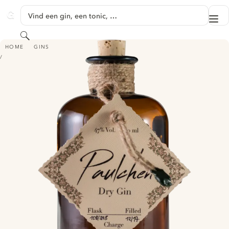
GA NAAR HOOFDINHOUD
Vind een gin, een tonic, …
Me
GINVENTORY
Zoeken
PAULCHEN DRY GIN
HOME
GINS