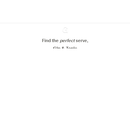
Mijn cookie-instellingen aanpassen
Alles weigeren
Alles aanvaarden
Find the
perfect
Ginventory
serve,
Gin & Tonic
News
Contact
Privacy Policy
Al onze Gins
Cookies Settings